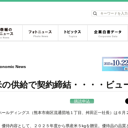
ス
松岡泰輔のフォトニュース
フォトニュース
トピックス
onomic News
米の供給で契約締結・・・・ビュ
購読申込
ールディングス（熊本市南区流通団地１丁目、舛田正一社長）は６月
優待内容として、２０２５年度から県産米５kgを贈呈。優待品の品質