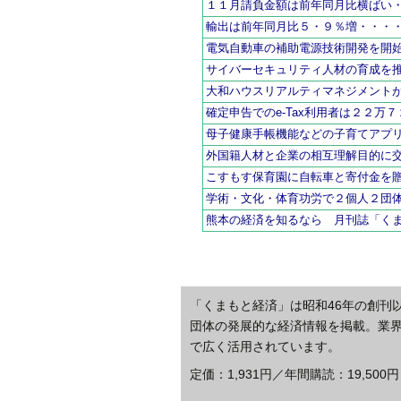
１１月請負金額は前年同月比横ばい
輸出は前年同月比５・９％増・・・
電気自動車の補助電源技術開発を開
サイバーセキュリティ人材の育成を
大和ハウスリアルティマネジメント
確定申告でのe-Tax利用者は２２万
母子健康手帳機能などの子育てアプ
外国籍人材と企業の相互理解目的に
こすもす保育園に自転車と寄付金を
学術・文化・体育功労で２個人２団
熊本の経済を知るなら 月刊誌「く
「くまもと経済」は昭和46年の創刊
団体の発展的な経済情報を掲載。業
で広く活用されています。
定価：1,931円／年間購読：19,500円