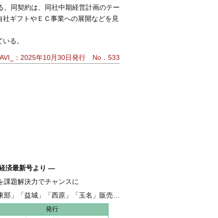
る。同契約は、同社中期経営計画のテー
自社ギフトやＥＣ事業への展開などを見
ている。
VI_：2025年10月30日発行 No．533
経済最新号より ―
を課題解決力でチャンスに
融 伴走支援強化し、新たな資金需要を開拓
東部」「益城」「西原」「玉名」販売好調
地 全206haうち65haが分譲開始
発行