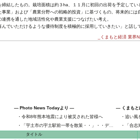
を締結したもの。栽培面積は約３ha、１１月に初回の出荷を予定してい
た事業」および「農業分野への戦略的投資」に基づくもの。将来的には
の連携を通した地域活性化や農業支援につなげたい考え。
んでいただけるような優待制度を積極的に採用していきたい」と話し
_くまもと経済 業界NA
― Photo News Todayより ―
― くまもと
・
令和8年熊本地震により被災された皆様へ
・
追い風
県内地域金
・
「宇土市の宇土駅前一帯を散策・・」・・デジカメ松岡の昼散策
・
「合志
県内工業団
タイトル