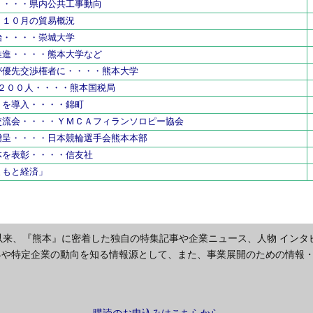
・・・・県内公共工事動向
・１０月の貿易概況
始・・・・崇城大学
推進・・・・熊本大学など
が優先交渉権者に・・・・熊本大学
７２００人・・・・熊本国税局
リを導入・・・・錦町
交流会・・・・ＹＭＣＡフィランソロピー協会
贈呈・・・・日本競輪選手会熊本本部
体を表彰・・・・信友社
まもと経済」
以来、『熊本』に密着した独自の特集記事や企業ニュース、人物 インタ
界や特定企業の動向を知る情報源として、また、事業展開のための情報
購読のお申込みはこちらから