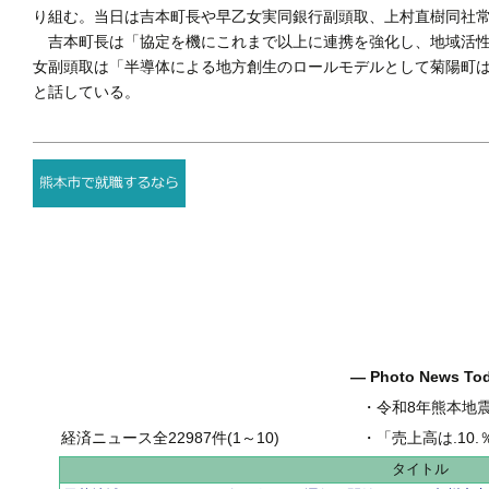
り組む。当日は吉本町長や早乙女実同銀行副頭取、上村直樹同社
吉本町長は「協定を機にこれまで以上に連携を強化し、地域活性
女副頭取は「半導体による地方創生のロールモデルとして菊陽町
と話している。
― Photo News T
・
令和8年熊本地
経済ニュース全22987件(1～10)
・
「売上高は.10.％増の
タイトル