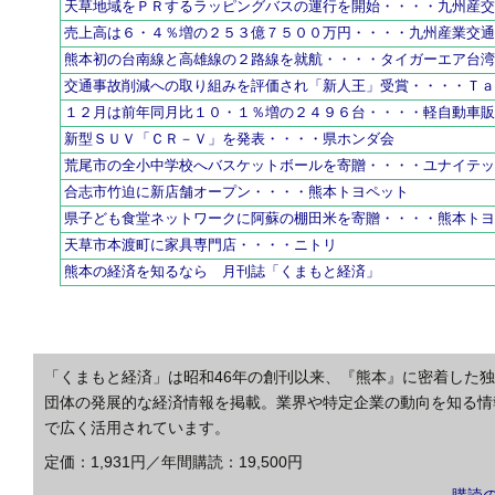
天草地域をＰＲするラッピングバスの運行を開始・・・・九州産
売上高は６・４％増の２５３億７５００万円・・・・九州産業交
熊本初の台南線と高雄線の２路線を就航・・・・タイガーエア台
交通事故削減への取り組みを評価され「新人王」受賞・・・・Ｔ
１２月は前年同月比１０・１％増の２４９６台・・・・軽自動車
新型ＳＵＶ「ＣＲ－Ｖ」を発表・・・・県ホンダ会
荒尾市の全小中学校へバスケットボールを寄贈・・・・ユナイテ
合志市竹迫に新店舗オープン・・・・熊本トヨペット
県子ども食堂ネットワークに阿蘇の棚田米を寄贈・・・・熊本ト
天草市本渡町に家具専門店・・・・ニトリ
熊本の経済を知るなら 月刊誌「くまもと経済」
「くまもと経済」は昭和46年の創刊以来、『熊本』に密着した
団体の発展的な経済情報を掲載。業界や特定企業の動向を知る情
で広く活用されています。
定価：1,931円／年間購読：19,500円
購読