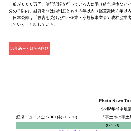
一般が６００万円、簿記記帳を行っている人に限り経営規模など
分の６以内。融資期間は両制度とも１５年以内（据置期間３年以
日本公庫は「被害を受けた中小企業・小規模事業者や農林漁業者
していく」と話している。
― Photo News T
・
令和8年熊本地
経済ニュース全22961件(21～30)
・
「宇土市の宇土駅前一
タイトル