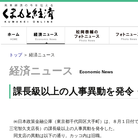
ホーム
経済ニュース
松岡泰輔のフォ
トップ
＞
経済ニュース
経済ニュース
Economic News
課長級以上の人事異動を発令
㈱日本政策金融公庫（東京都千代田区大手町）は、８月１日付で
三宅智久支店長）の課長級以上の人事異動を発令した。
同支店の異動は以下の通り。カッコ内は旧職。