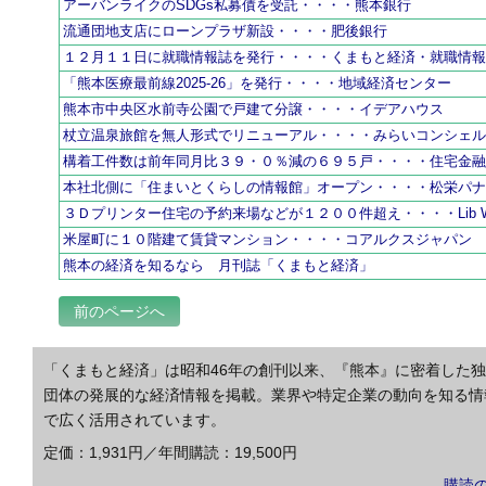
アーバンライクのSDGs私募債を受託・・・・熊本銀行
流通団地支店にローンプラザ新設・・・・肥後銀行
１２月１１日に就職情報誌を発行・・・・くまもと経済・就職情
「熊本医療最前線2025-26」を発行・・・・地域経済センター
熊本市中央区水前寺公園で戸建て分譲・・・・イデアハウス
杖立温泉旅館を無人形式でリニューアル・・・・みらいコンシェ
構着工件数は前年同月比３９・０％減の６９５戸・・・・住宅金
本社北側に「住まいとくらしの情報館」オープン・・・・松栄パ
３Ｄプリンター住宅の予約来場などが１２００件超え・・・・Lib W
米屋町に１０階建て賃貸マンション・・・・コアルクスジャパン
熊本の経済を知るなら 月刊誌「くまもと経済」
前のページへ
「くまもと経済」は昭和46年の創刊以来、『熊本』に密着した
団体の発展的な経済情報を掲載。業界や特定企業の動向を知る情
で広く活用されています。
定価：1,931円／年間購読：19,500円
購読