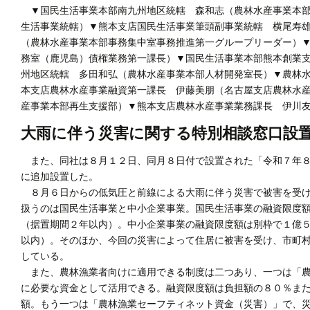
▼国民生活事業本部南九州地区統轄 森和志（農林水産事業本部
生活事業統轄）▼熊本支店国民生活事業筆頭副事業統轄 横尾寿
（農林水産事業本部事務集中室事務推進第一グループリーダー）
務室（鹿児島）債権業務第一課長）▼国民生活事業本部熊本創業
州地区統轄 多田和弘（農林水産事業本部人材開発室長）▼農林
本支店農林水産事業融資第一課長 伊藤美朋（名古屋支店農林水
産事業本部再生支援部）▼熊本支店農林水産事業業務課長 伊川
大雨に伴う災害に関する特別相談窓口設
また、同社は８月１２日、同月８日付で設置された「令和７年８
に追加設置した。
８月６日からの低気圧と前線による大雨に伴う災害で被害を受け
扱うのは国民生活事業と中小企業事業。国民生活事業の融資限度
（据置期間２年以内）。中小企業事業の融資限度額は別枠で１億
以内）。そのほか、今回の災害によって住居に被害を受け、市町
している。
また、農林漁業者向けに適用できる制度は二つあり、一つは「農
に必要な資金として活用できる。融資限度額は負担額の８０％ま
額。もう一つは「農林漁業セーフティネット資金（災害）」で、