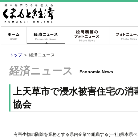
ホーム
経済ニュース
松岡泰輔のフォ
トップ
＞
経済ニュース
経済ニュース
Economic News
上天草市で浸水被害住宅の消
協会
有害生物の防除を業務とする県内企業で組織する(一社)熊本県