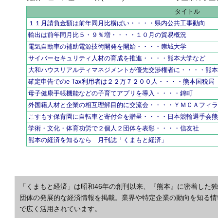
タイトル
１１月請負金額は前年同月比横ばい・・・・県内公共工事動向
輸出は前年同月比５・９％増・・・・１０月の貿易概況
電気自動車の補助電源技術開発を開始・・・・崇城大学
サイバーセキュリティ人材の育成を推進・・・・熊本大学など
大和ハウスリアルティマネジメントが優先交渉権者に・・・・熊
確定申告でのe-Tax利用者は２２万７２００人・・・・熊本国税局
母子健康手帳機能などの子育てアプリを導入・・・・錦町
外国籍人材と企業の相互理解目的に交流会・・・・ＹＭＣＡフィ
こすもす保育園に自転車と寄付金を贈呈・・・・日本競輪選手会
学術・文化・体育功労で２個人２団体を表彰・・・・信友社
熊本の経済を知るなら 月刊誌「くまもと経済」
「くまもと経済」は昭和46年の創刊以来、『熊本』に密着した
団体の発展的な経済情報を掲載。業界や特定企業の動向を知る情
で広く活用されています。