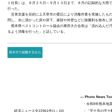
ト社長）は、８月２５日～９月１３日まで、８月の記録的な大雨
行った。
災害支援を目的に上天草市の委託により消毒作業を実施したもの
問し、水に浸かった床や床下、家財や外壁などに除菌剤を散布し
熊本県ペストコントロール協会の東田大介会長は「流れ込んだ汚
るよう消毒を行った」と話している。
― Photo News T
・
令和8年熊本地
経済ニュース全22961件(1～10)
・
「宇土市の宇土駅前一