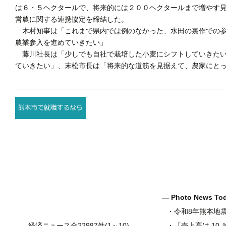
は６・５ヘクタールで、将来的には２００ヘクタールまで増やす
営農に関する連携協定を締結した。
木村知事は「これまで県内では例のなかった、水田の裏作での参
農業参入を進めていきたい」
藤川社長は「少しでも自社で栽培した小麦にシフトしていきたい
ていきたい」、末松市長は「将来的な道筋を見据えて、農家にと
― Photo News T
・
令和8年熊本地
経済ニュース全22987件(1～10)
・
「売上高は.10.％増の