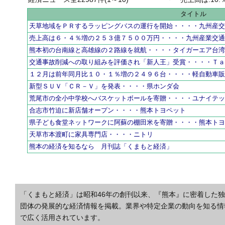
タイトル
天草地域をＰＲするラッピングバスの運行を開始・・・・九州産
売上高は６・４％増の２５３億７５００万円・・・・九州産業交
熊本初の台南線と高雄線の２路線を就航・・・・タイガーエア台
交通事故削減への取り組みを評価され「新人王」受賞・・・・Ｔ
１２月は前年同月比１０・１％増の２４９６台・・・・軽自動車
新型ＳＵＶ「ＣＲ－Ｖ」を発表・・・・県ホンダ会
荒尾市の全小中学校へバスケットボールを寄贈・・・・ユナイテ
合志市竹迫に新店舗オープン・・・・熊本トヨペット
県子ども食堂ネットワークに阿蘇の棚田米を寄贈・・・・熊本ト
天草市本渡町に家具専門店・・・・ニトリ
熊本の経済を知るなら 月刊誌「くまもと経済」
「くまもと経済」は昭和46年の創刊以来、『熊本』に密着した
団体の発展的な経済情報を掲載。業界や特定企業の動向を知る情
で広く活用されています。