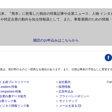
以来、『熊本』に密着した独自の特集記事や企業ニュース、人物 インタ
界や特定企業の動向を知る情報源として、また、事業展開のための情報
購読のお申込みはこちらから
真は、発行時のものと一部異なる場合があります。また、仕様は事前の予告なしに変更す
くま経プレスリリース
会社案内
Copy
Leaders-特集
採用情報
Companies-特集
広告申込み
企業白書データ販売
プライバシーポリシー
企業リンク集
サイトマップ
ビジネス情報リンク集
メールを送る