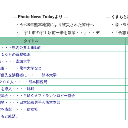
― Photo News Todayより ―
― くまもと
・
令和8年熊本地震により被災された皆様へ
・
追い風
県内地域金
・
「宇土市の宇土駅前一帯を散策・・」・・デジカメ松岡の昼散策
・
「合志
県内工業団
タイトル
・・・・県内公共工事動向
・１０月の貿易概況
始・・・・崇城大学
推進・・・・熊本大学など
が優先交渉権者に・・・・熊本大学
７２００人・・・・熊本国税局
リを導入・・・・錦町
交流会・・・・ＹＭＣＡフィランソロピー協会
贈呈・・・・日本競輪選手会熊本本部
体を表彰・・・・信友社
まもと経済」