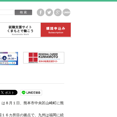
企業白書データ
就職支援サイトくまもとで働こう
購読申込み
）は８月１日、熊本市中央区山崎町に熊
国１６カ所目の拠点で、九州は福岡に続