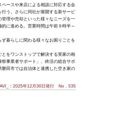
スペースや来店による相談に対応する会
を行う。さらに同社が展開する新サービ
の管理や売却といった様々なニーズを一
極的に進める。営業時間は午前９時半～
らず暮らしに関わる様々なお困りごとを
ごとをワンストップで解決する実家の相
葬祭事業者サポート」、終活の総合サポ
県磐田市では自治体と連携した空き家の
VI_：2025年12月30日発行 No．535