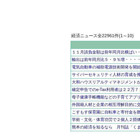
経済ニュース全22961件(1～10)
１１月請負金額は前年同月比横ばい
輸出は前年同月比５・９％増・・・
電気自動車の補助電源技術開発を開
サイバーセキュリティ人材の育成を
大和ハウスリアルティマネジメント
確定申告でのe-Tax利用者は２２万
母子健康手帳機能などの子育てアプ
外国籍人材と企業の相互理解目的に
こすもす保育園に自転車と寄付金を
学術・文化・体育功労で２個人２団
熊本の経済を知るなら 月刊誌「く