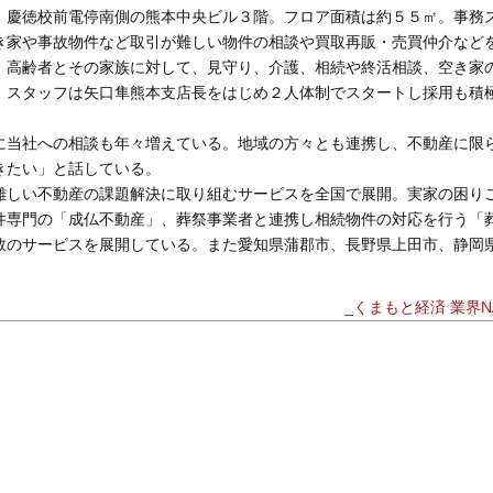
、慶徳校前電停南側の熊本中央ビル３階。フロア面積は約５５㎡。事務
き家や事故物件など取引が難しい物件の相談や買取再販・売買仲介など
、高齢者とその家族に対して、見守り、介護、相続や終活相談、空き家
。スタッフは矢口隼熊本支店長をはじめ２人体制でスタートし採用も積
当社への相談も年々増えている。地域の方々とも連携し、不動産に限
きたい」と話している。
しい不動産の課題解決に取り組むサービスを全国で展開。実家の困り
件専門の「成仏不動産」、葬祭事業者と連携し相続物件の対応を行う「
数のサービスを展開している。また愛知県蒲郡市、長野県上田市、静岡
_くまもと経済 業界NA