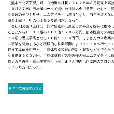
（熊本市北区下硯川町、白瀬嗣久社長）２０２５年８月期売上高
９月２７日に熊本城ホールで開いた社員総会で発表したもの。熊
０％超の伸びを見せ、エムアイティも増収となり、前年実績のな
績を上回り、初の売上５００億円超となった。
会社別の売り上げは、熊本酸素㈱は産業ガス事業が好調に推移し
たことから０・１％増の１６１億１２００万円。熊本医療ガス㈱
７％増で過去最高となる１６億９１００万円。くまさんガス産業
ス事業を開始するなど積極的な営業展開により１１・４％増の１
行う半導体技術部と、半導体製造装置の設計・製造などを行うＭ
０８億８５００万円。半導体材料ガス管製作の㈱エムアイティは
ロンガス再生・販売事業を行う㈱くまさん沖縄は同県内のフロン
３７００万円だった。