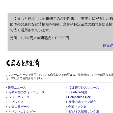
「くまもと経済」は昭和46年の創刊以来、『熊本』に密着した
団体の発展的な経済情報を掲載。業界や特定企業の動向を知る情
で広く活用されています。
定価：1,931円／年間購読：19,500円
購読
このホームページで使用されている商品媒体等の写真は、発行時のものと一部異なる
は、弊社までお問合せ下さい。
経済ニュース
くま経プレスリリース
松岡泰輔のフォトニュース
Leaders-特集
フォトニュース
Companies-特集
トピックス
企業白書データ販売
企業白書データ
企業リンク集
イベントカレンダー
ビジネス情報リンク集