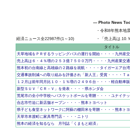
― Photo News T
・
令和8年熊本地
経済ニュース全22987件(1～10)
・
「売上高は.10.％増の
タイトル
天草地域をＰＲするラッピングバスの運行を開始・・・・九州産
売上高は６・４％増の２５３億７５００万円・・・・九州産業交
熊本初の台南線と高雄線の２路線を就航・・・・タイガーエア台
交通事故削減への取り組みを評価され「新人王」受賞・・・・Ｔ
１２月は前年同月比１０・１％増の２４９６台・・・・軽自動車
新型ＳＵＶ「ＣＲ－Ｖ」を発表・・・・県ホンダ会
荒尾市の全小中学校へバスケットボールを寄贈・・・・ユナイテ
合志市竹迫に新店舗オープン・・・・熊本トヨペット
県子ども食堂ネットワークに阿蘇の棚田米を寄贈・・・・熊本ト
天草市本渡町に家具専門店・・・・ニトリ
熊本の経済を知るなら 月刊誌「くまもと経済」