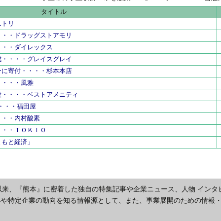
県内工業団
タイトル
ニトリ
・・・ドラッグストアモリ
・・・ダイレックス
成・・・・グレイスグレイ
ーに寄付・・・・杉本本店
・・・・風雅
設・・・・ベストアメニティ
・・・・福田屋
・・・内村酸素
・・・ＴＯＫＩＯ
まもと経済」
以来、『熊本』に密着した独自の特集記事や企業ニュース、人物 インタ
界や特定企業の動向を知る情報源として、また、事業展開のための情報