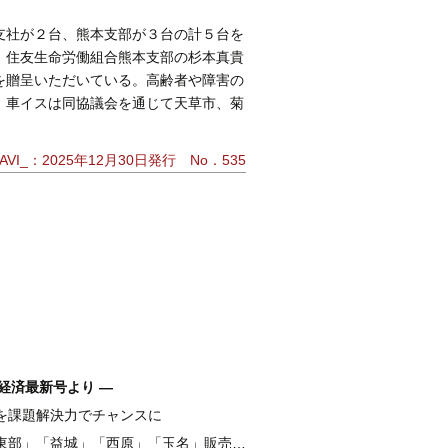
支社が２台、熊本支部が３台の計５台を
、住友生命労働組合熊本支部の杉本真貴
を贈呈いただいている。高齢者や障害の
。車イスは同協議会を通じて天草市、菊
VI_：2025年12月30日発行 No．535
経済最新号より ―
を課題解決力でチャンスに
融 伴走支援強化し、新たな資金需要を開拓
東部」「益城」「西原」「玉名」販売好調