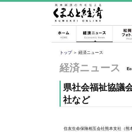
ホーム
経済ニュー
トップ
＞
経済ニュース
経済ニュース
Ec
県社会福祉協議
社など
住友生命保険相互会社熊本支社（熊本