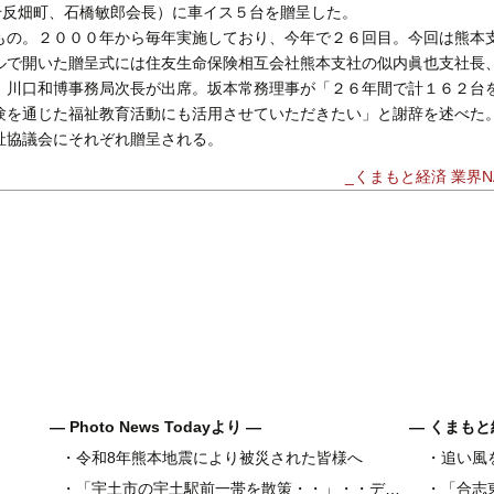
千反畑町、石橋敏郎会長）に車イス５台を贈呈した。
の。２０００年から毎年実施しており、今年で２６回目。今回は熊本
ルで開いた贈呈式には住友生命保険相互会社熊本支社の似内眞也支社長
、川口和博事務局次長が出席。坂本常務理事が「２６年間で計１６２台
験を通じた福祉教育活動にも活用させていただきたい」と謝辞を述べた
祉協議会にそれぞれ贈呈される。
_くまもと経済 業界NA
― Photo News Todayより ―
― くまもと
・
令和8年熊本地震により被災された皆様へ
・
追い風
県内地域金
・
「宇土市の宇土駅前一帯を散策・・」・・デジカメ松岡の昼散策
・
「合志