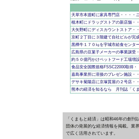
天草市本渡町に家具専門店・・・・
植木町にドラッグストアの新店舗・
大矢野町にディスカウントストア・
京町２丁目に３階建て自社ビルが完
黒樺牛１７０㎏を宇城市給食センタ
広島県の豆菓子メーカーの事業譲受
約５０億円かけペットフード工場増
食品安全国際規格FSSC22000取得
嘉島事業所に溶接のプレゼン施設・
デサキ菊陽店に京塚質屋の２号店・
熊本の経済を知るなら 月刊誌「く
「くまもと経済」は昭和46年の創刊
団体の発展的な経済情報を掲載。業
で広く活用されています。