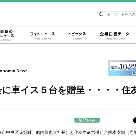
ス
松岡泰輔のフォトニュース
フォトニュース
トピックス
onomic News
会に車イス５台を贈呈・・・・住
購読申込
市中央区花畑町、似内眞也支社長）と住友生命労働組合熊本支部（同