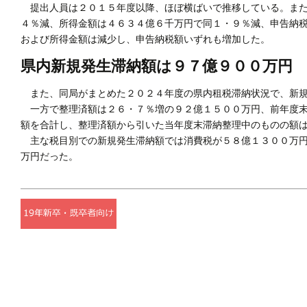
提出人員は２０１５年度以降、ほぼ横ばいで推移している。また
４％減、所得金額は４６３４億６千万円で同１・９％減、申告納
および所得金額は減少し、申告納税額いずれも増加した。
県内新規発生滞納額は９７億９００万円
また、同局がまとめた２０２４年度の県内租税滞納状況で、新規
一方で整理済額は２６・７％増の９２億１５００万円、前年度末
額を合計し、整理済額から引いた当年度末滞納整理中のものの額
主な税目別での新規発生滞納額では消費税が５８億１３００万円
万円だった。