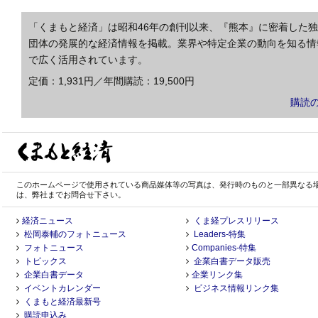
「くまもと経済」は昭和46年の創刊以来、『熊本』に密着した
団体の発展的な経済情報を掲載。業界や特定企業の動向を知る情
で広く活用されています。
定価：1,931円／年間購読：19,500円
購読
このホームページで使用されている商品媒体等の写真は、発行時のものと一部異なる
は、弊社までお問合せ下さい。
経済ニュース
くま経プレスリリース
松岡泰輔のフォトニュース
Leaders-特集
フォトニュース
Companies-特集
トピックス
企業白書データ販売
企業白書データ
企業リンク集
イベントカレンダー
ビジネス情報リンク集
くまもと経済最新号
購読申込み