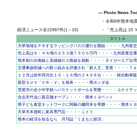
― Photo News T
・
令和8年熊本地
経済ニュース全22987件(1～10)
・
「売上高は.10.％増の
タイトル
天草地域をＰＲするラッピングバスの運行を開始・・・・九州産
売上高は６・４％増の２５３億７５００万円・・・・九州産業交
熊本初の台南線と高雄線の２路線を就航・・・・タイガーエア台
交通事故削減への取り組みを評価され「新人王」受賞・・・・Ｔ
１２月は前年同月比１０・１％増の２４９６台・・・・軽自動車
新型ＳＵＶ「ＣＲ－Ｖ」を発表・・・・県ホンダ会
荒尾市の全小中学校へバスケットボールを寄贈・・・・ユナイテ
合志市竹迫に新店舗オープン・・・・熊本トヨペット
県子ども食堂ネットワークに阿蘇の棚田米を寄贈・・・・熊本ト
天草市本渡町に家具専門店・・・・ニトリ
熊本の経済を知るなら 月刊誌「くまもと経済」