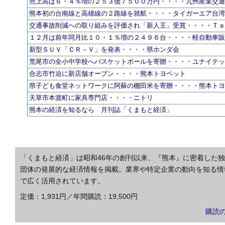
売上高は６・４％増の２５３億７５００万円・・・・九州産業交
熊本初の台南線と高雄線の２路線を就航・・・・タイガーエア台
交通事故削減への取り組みを評価され「新人王」受賞・・・・Ｔ
１２月は前年同月比１０・１％増の２４９６台・・・・軽自動車
新型ＳＵＶ「ＣＲ－Ｖ」を発表・・・・県ホンダ会
荒尾市の全小中学校へバスケットボールを寄贈・・・・ユナイテ
合志市竹迫に新店舗オープン・・・・熊本トヨペット
県子ども食堂ネットワークに阿蘇の棚田米を寄贈・・・・熊本ト
天草市本渡町に家具専門店・・・・ニトリ
熊本の経済を知るなら 月刊誌「くまもと経済」
「くまもと経済」は昭和46年の創刊以来、『熊本』に密着した
団体の発展的な経済情報を掲載。業界や特定企業の動向を知る情
で広く活用されています。
定価：1,931円／年間購読：19,500円
購読