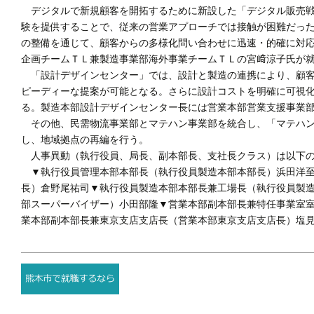
デジタルで新規顧客を開拓するために新設した「デジタル販売戦
験を提供することで、従来の営業アプローチでは接触が困難だっ
の整備を通じて、顧客からの多様化問い合わせに迅速・的確に対
企画チームＴＬ兼製造事業部海外事業チームＴＬの宮﨑涼子氏が
「設計デザインセンター」では、設計と製造の連携により、顧客
ピーディーな提案が可能となる。さらに設計コストを明確に可視
る。製造本部設計デザインセンター長には営業本部営業支援事業
その他、民需物流事業部とマテハン事業部を統合し、「マテハン
し、地域拠点の再編を行う。
人事異動（執行役員、局長、副本部長、支社長クラス）は以下
▼執行役員管理本部本部長（執行役員製造本部本部長）浜田洋至
長）倉野尾祐司▼執行役員製造本部本部長兼工場長（執行役員製
部スーパーバイザー）小田部隆▼営業本部副本部長兼特任事業室
業本部副本部長兼東京支店支店長（営業本部東京支店支店長）塩