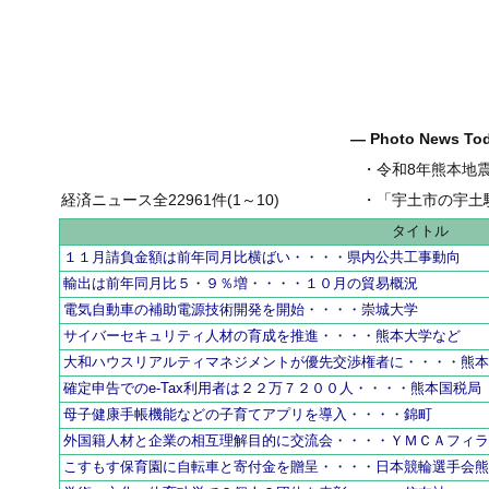
― Photo News T
・
令和8年熊本地
経済ニュース全22961件(1～10)
・
「宇土市の宇土駅前一
タイトル
１１月請負金額は前年同月比横ばい・・・・県内公共工事動向
輸出は前年同月比５・９％増・・・・１０月の貿易概況
電気自動車の補助電源技術開発を開始・・・・崇城大学
サイバーセキュリティ人材の育成を推進・・・・熊本大学など
大和ハウスリアルティマネジメントが優先交渉権者に・・・・熊
確定申告でのe-Tax利用者は２２万７２００人・・・・熊本国税局
母子健康手帳機能などの子育てアプリを導入・・・・錦町
外国籍人材と企業の相互理解目的に交流会・・・・ＹＭＣＡフィ
こすもす保育園に自転車と寄付金を贈呈・・・・日本競輪選手会