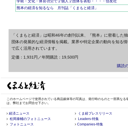
学術・文化・体育功労で２個人２団体を表彰・・・・信友社
熊本の経済を知るなら 月刊誌「くまもと経済」
「くまもと経済」は昭和46年の創刊以来、『熊本』に密着した
団体の発展的な経済情報を掲載。業界や特定企業の動向を知る情
で広く活用されています。
定価：1,931円／年間購読：19,500円
購読
このホームページで使用されている商品媒体等の写真は、発行時のものと一部異なる
は、弊社までお問合せ下さい。
経済ニュース
くま経プレスリリース
松岡泰輔のフォトニュース
Leaders-特集
フォトニュース
Companies-特集