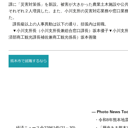
課に「災害対策係」を新設。被害が大きかった農業土木施設や公
それぞれ２人増員した。また、小川支所の災害対応業務や窓口業
た。
課長級以上の人事異動は以下の通り。括弧内は前職。
▼小川支所長（小川支所長兼総合窓口課長）坂本優子▼小川支所
済部商工観光課長補佐兼商工観光係長）坂本善隆
― Photo News T
・
令和8年熊本地
経済ニュース全22961件(21～30)
・
「歴史ある熊本市の壷井