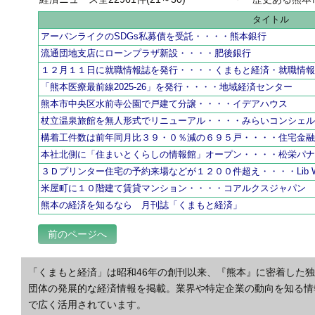
タイトル
アーバンライクのSDGs私募債を受託・・・・熊本銀行
流通団地支店にローンプラザ新設・・・・肥後銀行
１２月１１日に就職情報誌を発行・・・・くまもと経済・就職情
「熊本医療最前線2025-26」を発行・・・・地域経済センター
熊本市中央区水前寺公園で戸建て分譲・・・・イデアハウス
杖立温泉旅館を無人形式でリニューアル・・・・みらいコンシェ
構着工件数は前年同月比３９・０％減の６９５戸・・・・住宅金
本社北側に「住まいとくらしの情報館」オープン・・・・松栄パ
３Ｄプリンター住宅の予約来場などが１２００件超え・・・・Lib W
米屋町に１０階建て賃貸マンション・・・・コアルクスジャパン
熊本の経済を知るなら 月刊誌「くまもと経済」
前のページへ
「くまもと経済」は昭和46年の創刊以来、『熊本』に密着した
団体の発展的な経済情報を掲載。業界や特定企業の動向を知る情
で広く活用されています。