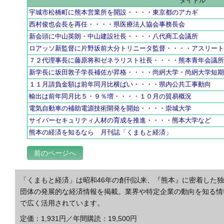
タイトル
宇城市松橋町に熊本営業所を開設・・・・東京都のアカギ
西村俊也会長を再任・・・・県医療法人協会事務長会
新会頭に中山英朗・中山建設社長・・・・八代商工会議所
ロアッソ新監督に片野坂前大分トリニータ監督・・・・アスリー
７２代理事長に藤原将和ゼネラリスト社長・・・・熊本青年会議
新学長に坂田敦子学長補佐が昇格・・・・尚絅大学・尚絅大学短
１１月請負金額は前年同月比横ばい・・・・県内公共工事動向
輸出は前年同月比５・９％増・・・・１０月の貿易概況
電気自動車の補助電源技術開発を開始・・・・崇城大学
サイバーセキュリティ人材の育成を推進・・・・熊本大学など
熊本の経済を知るなら 月刊誌「くまもと経済」
前のページへ
「くまもと経済」は昭和46年の創刊以来、『熊本』に密着した
団体の発展的な経済情報を掲載。業界や特定企業の動向を知る情
で広く活用されています。
定価：1,931円／年間購読：19,500円