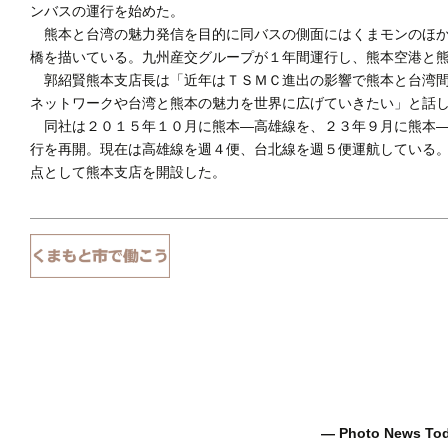
ンバスの運行を始めた。
熊本と台湾の魅力発信を目的に同バスの側面にはくまモンのほか
橋を描いている。九州産交グループが１年間運行し、熊本空港と
郭紹賢熊本支店長は「近年はＴＳＭＣ進出の影響で熊本と台湾間
ネットワークや台湾と熊本の魅力を世界に広げていきたい」と話
同社は２０１５年１０月に熊本―高雄線を、２３年９月に熊本―
行を再開。現在は高雄線を週４便、台北線を週５便運航している
点として熊本支店を開設した。
― Photo News T