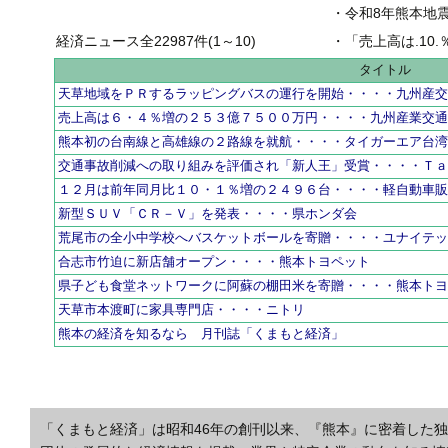
・
令和8年熊本地
経済ニュース全22987件(1～10)
・
「売上高は.10.％増の
タイトル
天草地域をＰＲするラッピングバスの運行を開始・・・・九州産
売上高は６・４％増の２５３億７５００万円・・・・九州産業交
熊本初の台南線と高雄線の２路線を就航・・・・タイガーエア台
交通事故削減への取り組みを評価され「新人王」受賞・・・・Ｔ
１２月は前年同月比１０・１％増の２４９６台・・・・軽自動車
新型ＳＵＶ「ＣＲ－Ｖ」を発表・・・・県ホンダ会
荒尾市の全小中学校へバスケットボールを寄贈・・・・ユナイテ
合志市竹迫に新店舗オープン・・・・熊本トヨペット
県子ども食堂ネットワークに阿蘇の棚田米を寄贈・・・・熊本ト
天草市本渡町に家具専門店・・・・ニトリ
熊本の経済を知るなら 月刊誌「くまもと経済」
「くまもと経済」は昭和46年の創刊以来、『熊本』に密着した