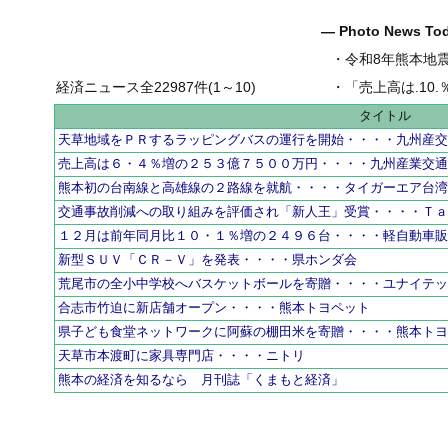
― Photo News T
・
令和8年熊本地
経済ニュース全22987件(1～10)
・
「売上高は.10.％増の
タイトル
天草地域をＰＲするラッピングバスの運行を開始・・・・九州産
売上高は６・４％増の２５３億７５００万円・・・・九州産業交
熊本初の台南線と高雄線の２路線を就航・・・・タイガーエア台
交通事故削減への取り組みを評価され「新人王」受賞・・・・Ｔ
１２月は前年同月比１０・１％増の２４９６台・・・・軽自動車
新型ＳＵＶ「ＣＲ－Ｖ」を発表・・・・県ホンダ会
荒尾市の全小中学校へバスケットボールを寄贈・・・・ユナイテ
合志市竹迫に新店舗オープン・・・・熊本トヨペット
県子ども食堂ネットワークに阿蘇の棚田米を寄贈・・・・熊本ト
天草市本渡町に家具専門店・・・・ニトリ
熊本の経済を知るなら 月刊誌「くまもと経済」