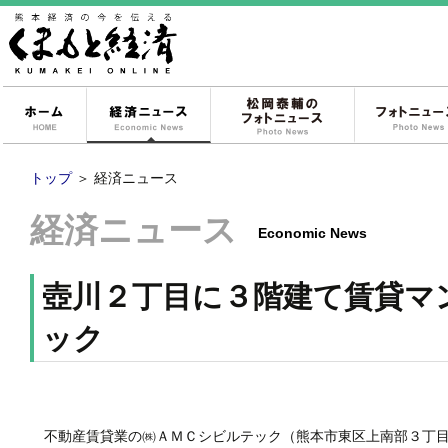
ホーム
経済ニュース
松岡泰輔のフォ
トップ
＞
経済ニュース
経済ニュース
Economic News
壺川２丁目に３階建て賃貸マ
ック
不動産賃貸業の㈱ＡＭＣシビルテック（熊本市東区上南部３丁目