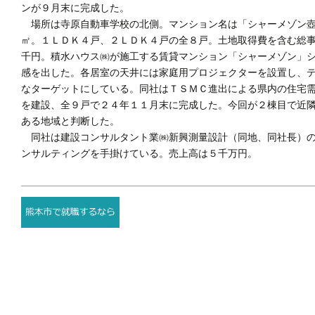
ンが９月末に完成した。
場所は寺原自動車学校の北側。マンション名は「シャーメゾン壺
㎡。１ＬＤＫ４戸、２ＬＤＫ４戸の全８戸。土地取得費を含む総
千円。積水ハウス㈱が施工する賃貸マンション「シャーメゾン」
感を出した。各居室の天井には家庭用プロジェクターを設置し、
なターゲットにしている。同社はＴＳＭＣ進出による県内の住宅
を建設、全９戸で２４年１１月末に完成した。今回が２棟目で近
ある地域と判断した。
同社は建設コンサルタント業㈱新興測量設計（同地、同社長）の
ンサルティングを手掛けている。売上高は５千万円。