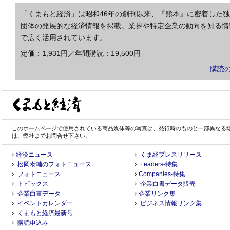
「くまもと経済」は昭和46年の創刊以来、『熊本』に密着した
団体の発展的な経済情報を掲載。業界や特定企業の動向を知る情
で広く活用されています。
定価：1,931円／年間購読：19,500円
購読
このホームページで使用されている商品媒体等の写真は、発行時のものと一部異なる
は、弊社までお問合せ下さい。
経済ニュース
くま経プレスリリース
松岡泰輔のフォトニュース
Leaders-特集
フォトニュース
Companies-特集
トピックス
企業白書データ販売
企業白書データ
企業リンク集
イベントカレンダー
ビジネス情報リンク集
くまもと経済最新号
購読申込み