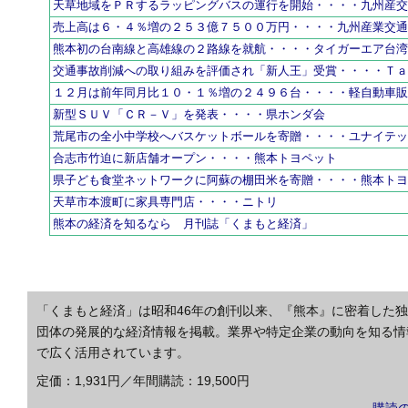
天草地域をＰＲするラッピングバスの運行を開始・・・・九州産
売上高は６・４％増の２５３億７５００万円・・・・九州産業交
熊本初の台南線と高雄線の２路線を就航・・・・タイガーエア台
交通事故削減への取り組みを評価され「新人王」受賞・・・・Ｔ
１２月は前年同月比１０・１％増の２４９６台・・・・軽自動車
新型ＳＵＶ「ＣＲ－Ｖ」を発表・・・・県ホンダ会
荒尾市の全小中学校へバスケットボールを寄贈・・・・ユナイテ
合志市竹迫に新店舗オープン・・・・熊本トヨペット
県子ども食堂ネットワークに阿蘇の棚田米を寄贈・・・・熊本ト
天草市本渡町に家具専門店・・・・ニトリ
熊本の経済を知るなら 月刊誌「くまもと経済」
「くまもと経済」は昭和46年の創刊以来、『熊本』に密着した
団体の発展的な経済情報を掲載。業界や特定企業の動向を知る情
で広く活用されています。
定価：1,931円／年間購読：19,500円
購読