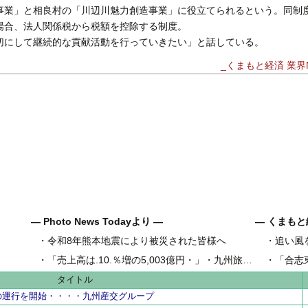
事業」と相良村の「川辺川魅力創造事業」に役立てられるという。同制
場合、法人関係税から税額を控除する制度。
にして継続的な貢献活動を行っていきたい」と話している。
_くまもと経済 業界N
― Photo News Todayより ―
― くまもと
・
令和8年熊本地震により被災された皆様へ
・
追い風
県内地域金
・
「売上高は.10.％増の5,003億円・」・九州旅客鉄道の古宮洋二社長
・
「合志
県内工業団
タイトル
の運行を開始・・・・九州産交グループ