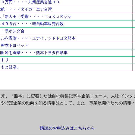
００万円・・・・九州産業交通ＨＤ
就航・・・・タイガーエア台湾
れ「新人王」受賞・・・・ＴａＫｕＲｏｏ
２４９６台・・・・軽自動車販売台数
・・県ホンダ会
ールを寄贈・・・・ユナイテッドトヨタ熊本
・熊本トヨペット
棚田米を寄贈・・・・熊本トヨタ自動車
ニトリ
まもと経済」
以来、『熊本』に密着した独自の特集記事や企業ニュース、人物 インタ
界や特定企業の動向を知る情報源として、また、事業展開のための情報
購読のお申込みはこちらから