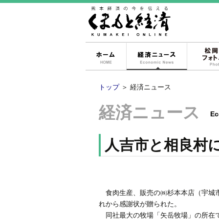
ホーム
経済ニュー
トップ
＞
経済ニュース
経済ニュース
Ec
人吉市と相良村
食肉生産、販売の㈱杉本本店（宇城市
れから感謝状が贈られた。
同社最大の牧場「矢岳牧場」の所在で