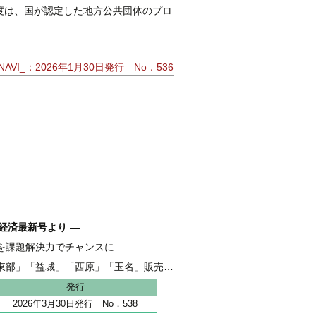
度は、国が認定した地方公共団体のプロ
AVI_：2026年1月30日発行 No．536
経済最新号より ―
を課題解決力でチャンスに
融 伴走支援強化し、新たな資金需要を開拓
東部」「益城」「西原」「玉名」販売好調
地 全206haうち65haが分譲開始
発行
2026年3月30日発行 No．538