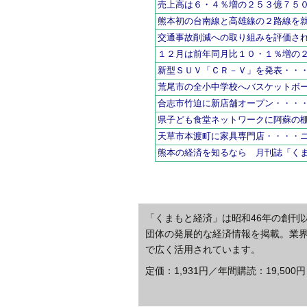
売上高は６・４％増の２５３億７５
熊本初の台南線と高雄線の２路線を
交通事故削減への取り組みを評価さ
１２月は前年同月比１０・１％増の
新型ＳＵＶ「ＣＲ－Ｖ」を発表・・
荒尾市の全小中学校へバスケットボ
合志市竹迫に新店舗オープン・・・
県子ども食堂ネットワークに阿蘇の
天草市本渡町に家具専門店・・・・
熊本の経済を知るなら 月刊誌「く
「くまもと経済」は昭和46年の創刊
団体の発展的な経済情報を掲載。業
で広く活用されています。
定価：1,931円／年間購読：19,500円