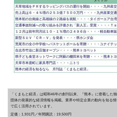
タイトル
天草地域をＰＲするラッピングバスの運行を開始・・・・九州産
売上高は６・４％増の２５３億７５００万円・・・・九州産業交
熊本初の台南線と高雄線の２路線を就航・・・・タイガーエア台
交通事故削減への取り組みを評価され「新人王」受賞・・・・Ｔ
１２月は前年同月比１０・１％増の２４９６台・・・・軽自動車
新型ＳＵＶ「ＣＲ－Ｖ」を発表・・・・県ホンダ会
荒尾市の全小中学校へバスケットボールを寄贈・・・・ユナイテ
合志市竹迫に新店舗オープン・・・・熊本トヨペット
県子ども食堂ネットワークに阿蘇の棚田米を寄贈・・・・熊本ト
天草市本渡町に家具専門店・・・・ニトリ
熊本の経済を知るなら 月刊誌「くまもと経済」
「くまもと経済」は昭和46年の創刊以来、『熊本』に密着した
団体の発展的な経済情報を掲載。業界や特定企業の動向を知る情
で広く活用されています。
定価：1,931円／年間購読：19,500円