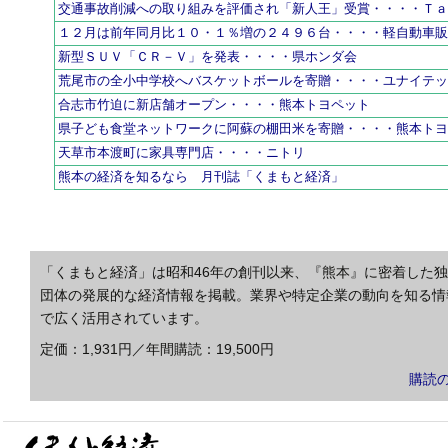
交通事故削減への取り組みを評価され「新人王」受賞・・・・Ｔ
１２月は前年同月比１０・１％増の２４９６台・・・・軽自動車
新型ＳＵＶ「ＣＲ－Ｖ」を発表・・・・県ホンダ会
荒尾市の全小中学校へバスケットボールを寄贈・・・・ユナイテ
合志市竹迫に新店舗オープン・・・・熊本トヨペット
県子ども食堂ネットワークに阿蘇の棚田米を寄贈・・・・熊本ト
天草市本渡町に家具専門店・・・・ニトリ
熊本の経済を知るなら 月刊誌「くまもと経済」
「くまもと経済」は昭和46年の創刊以来、『熊本』に密着した
団体の発展的な経済情報を掲載。業界や特定企業の動向を知る情
で広く活用されています。
定価：1,931円／年間購読：19,500円
購読