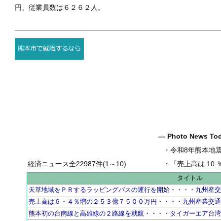
円、従業員数は６２６２人。
― Photo News T
・
令和8年熊本地
経済ニュース全22987件(1～10)
・
「売上高は.10.％増の
タイトル
天草地域をＰＲするラッピングバスの運行を開始・・・・九州産
売上高は６・４％増の２５３億７５００万円・・・・九州産業交
熊本初の台南線と高雄線の２路線を就航・・・・タイガーエア台