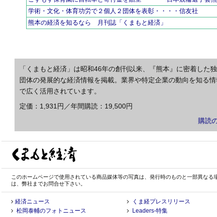
学術・文化・体育功労で２個人２団体を表彰・・・・信友社
熊本の経済を知るなら 月刊誌「くまもと経済」
「くまもと経済」は昭和46年の創刊以来、『熊本』に密着した
団体の発展的な経済情報を掲載。業界や特定企業の動向を知る情
で広く活用されています。
定価：1,931円／年間購読：19,500円
購読
このホームページで使用されている商品媒体等の写真は、発行時のものと一部異なる
は、弊社までお問合せ下さい。
経済ニュース
くま経プレスリリース
松岡泰輔のフォトニュース
Leaders-特集