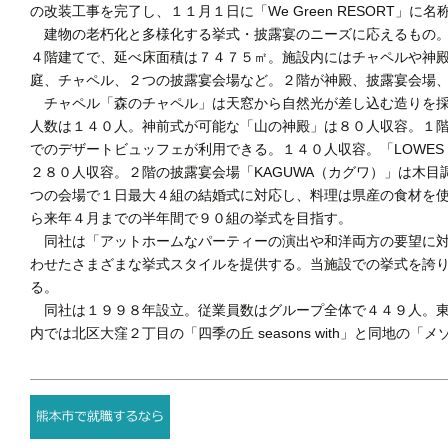
の改装工事を完了し、１１月１日に「We Green RESORT」
建物の老朽化と多様化する挙式・披露宴のニーズに応えるもの。
４階建てで、延べ床面積は７４７５㎡。施設内にはチャペルや神
庭、チャペル、２つの披露宴会場など。２階が神殿、披露宴会場
チャペル「森のチャペル」は天窓から自然光が差し込む造りを採
人数は１４０人。神前式が可能な「山の神殿」は８０人収容。１階の
でのデザートビュッフェが利用できる。１４０人収容。「LOWE
２８０人収容。２階の披露宴会場「KAGUWA（カグワ）」は木
つの会場で１日最大４組の結婚式に対応し、料理は県産の食材を
ら来年４月までの半年間で９０組の挙式を目指す。
同社は「アットホームなパーティーの演出や和洋両方の要望に対
わせたさまざまな挙式スタイルを提供する。当施設での挙式を誇
る。
同社は１９９８年設立。従業員数はグループ全体で４４９人。東
内では北区大窪２丁目の「四季の丘 seasons with」と同地の