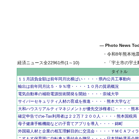
― Photo News T
・
令和8年熊本地
経済ニュース全22961件(1～10)
・
「宇土市の宇土駅前一
タイトル
１１月請負金額は前年同月比横ばい・・・・県内公共工事動向
輸出は前年同月比５・９％増・・・・１０月の貿易概況
電気自動車の補助電源技術開発を開始・・・・崇城大学
サイバーセキュリティ人材の育成を推進・・・・熊本大学など
大和ハウスリアルティマネジメントが優先交渉権者に・・・・熊
確定申告でのe-Tax利用者は２２万７２００人・・・・熊本国税局
母子健康手帳機能などの子育てアプリを導入・・・・錦町
外国籍人材と企業の相互理解目的に交流会・・・・ＹＭＣＡフィ
こすもす保育園に自転車と寄付金を贈呈・・・・日本競輪選手会