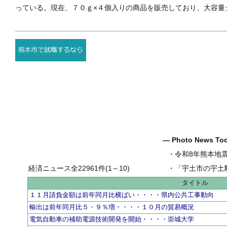
っている。現在、７０ｇ×４個入りの商品を販売しており、大容量
― Photo News T
・
令和8年熊本地
経済ニュース全22961件(1～10)
・
「宇土市の宇土駅前一
タイトル
１１月請負金額は前年同月比横ばい・・・・県内公共工事動向
輸出は前年同月比５・９％増・・・・１０月の貿易概況
電気自動車の補助電源技術開発を開始・・・・崇城大学