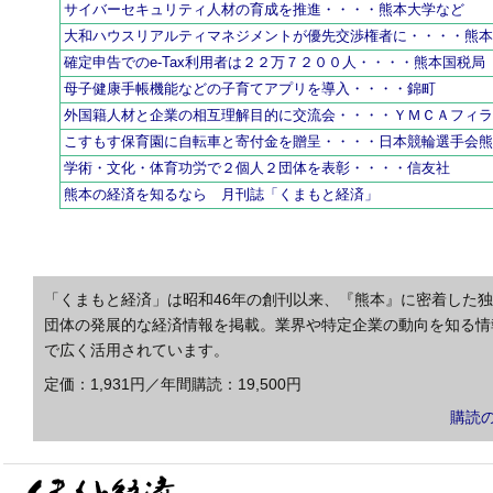
サイバーセキュリティ人材の育成を推進・・・・熊本大学など
大和ハウスリアルティマネジメントが優先交渉権者に・・・・熊
確定申告でのe-Tax利用者は２２万７２００人・・・・熊本国税局
母子健康手帳機能などの子育てアプリを導入・・・・錦町
外国籍人材と企業の相互理解目的に交流会・・・・ＹＭＣＡフィ
こすもす保育園に自転車と寄付金を贈呈・・・・日本競輪選手会
学術・文化・体育功労で２個人２団体を表彰・・・・信友社
熊本の経済を知るなら 月刊誌「くまもと経済」
「くまもと経済」は昭和46年の創刊以来、『熊本』に密着した
団体の発展的な経済情報を掲載。業界や特定企業の動向を知る情
で広く活用されています。
定価：1,931円／年間購読：19,500円
購読