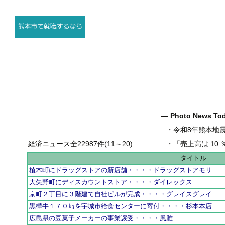
― Photo News T
・
令和8年熊本地
経済ニュース全22987件(11～20)
・
「売上高は.10.％増の
タイトル
植木町にドラッグストアの新店舗・・・・ドラッグストアモリ
大矢野町にディスカウントストア・・・・ダイレックス
京町２丁目に３階建て自社ビルが完成・・・・グレイスグレイ
黒樺牛１７０㎏を宇城市給食センターに寄付・・・・杉本本店
広島県の豆菓子メーカーの事業譲受・・・・風雅