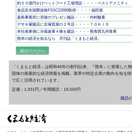
約５０億円かけペットフード工場増設・・・・ベストアメニティ
食品安全国際規格FSSC22000取得・・・・福田屋
嘉島事業所に溶接のプレゼン施設・・・・内村酸素
デサキ菊陽店に京塚質屋の２号店・・・・ＴＯＫＩＯ
本社南東側に冷蔵倉庫４棟を建設・・・・熊青西九州青果
熊本の経済を知るなら 月刊誌「くまもと経済」
前のページへ
「くまもと経済」は昭和46年の創刊以来、『熊本』に密着した
団体の発展的な経済情報を掲載。業界や特定企業の動向を知る情
で広く活用されています。
定価：1,931円／年間購読：19,500円
購読