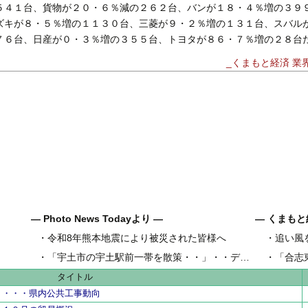
４１台、貨物が２０・６％減の２６２台、バンが１８・４％増の３９
ズキが８・５％増の１１３０台、三菱が９・２％増の１３１台、スバル
７６台、日産が０・３％増の３５５台、トヨタが８６・７％増の２８台
_くまもと経済 業界N
― Photo News Todayより ―
― くまもと
・
令和8年熊本地震により被災された皆様へ
・
追い風
県内地域金
・
「宇土市の宇土駅前一帯を散策・・」・・デジカメ松岡の昼散策
・
「合志
県内工業団
タイトル
・・・・県内公共工事動向