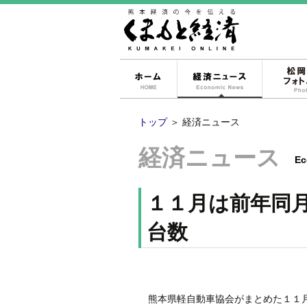
ホーム
経済ニュー
トップ
＞
経済ニュース
経済ニュース
Ec
１１月は前年同
台数
熊本県軽自動車協会がまとめた１１月