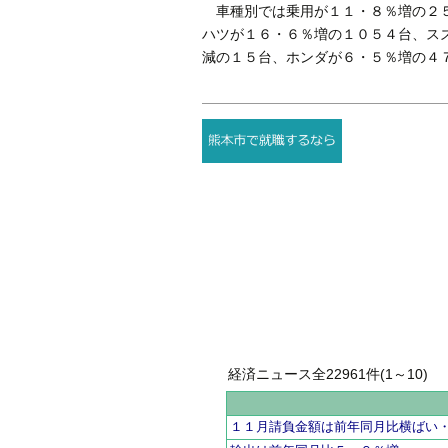
車種別では乗用が１１・８％増の２５
ハツが１６・６％増の１０５４台、ス
減の１５台、ホンダが６・５％増の４
経済ニュース全22961件(1～10)
１１月請負金額は前年同月比横ばい