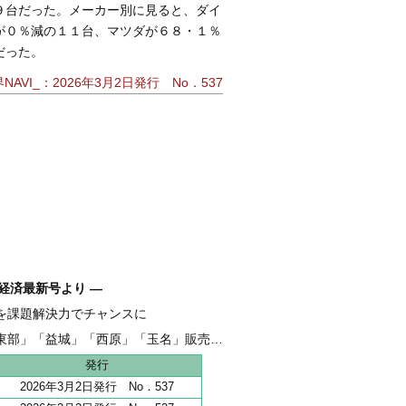
９台だった。メーカー別に見ると、ダイ
が０％減の１１台、マツダが６８・１％
だった。
AVI_：2026年3月2日発行 No．537
経済最新号より ―
を課題解決力でチャンスに
融 伴走支援強化し、新たな資金需要を開拓
東部」「益城」「西原」「玉名」販売好調
地 全206haうち65haが分譲開始
発行
2026年3月2日発行 No．537