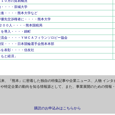
・１０月の貿易概況
始・・・・崇城大学
推進・・・・熊本大学など
が優先交渉権者に・・・・熊本大学
７２００人・・・・熊本国税局
リを導入・・・・錦町
交流会・・・・ＹＭＣＡフィランソロピー協会
贈呈・・・・日本競輪選手会熊本本部
体を表彰・・・・信友社
まもと経済」
以来、『熊本』に密着した独自の特集記事や企業ニュース、人物 インタ
界や特定企業の動向を知る情報源として、また、事業展開のための情報
購読のお申込みはこちらから