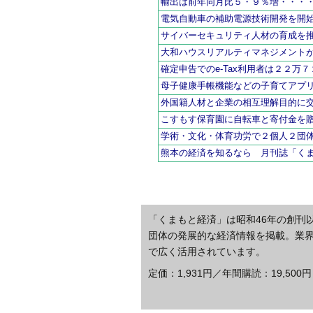
輸出は前年同月比５・９％増・・・
電気自動車の補助電源技術開発を開
サイバーセキュリティ人材の育成を
大和ハウスリアルティマネジメント
確定申告でのe-Tax利用者は２２万
母子健康手帳機能などの子育てアプ
外国籍人材と企業の相互理解目的に
こすもす保育園に自転車と寄付金を
学術・文化・体育功労で２個人２団
熊本の経済を知るなら 月刊誌「く
「くまもと経済」は昭和46年の創刊
団体の発展的な経済情報を掲載。業
で広く活用されています。
定価：1,931円／年間購読：19,500円