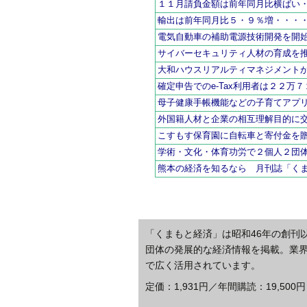
１１月請負金額は前年同月比横ばい
輸出は前年同月比５・９％増・・・
電気自動車の補助電源技術開発を開
サイバーセキュリティ人材の育成を
大和ハウスリアルティマネジメント
確定申告でのe-Tax利用者は２２万
母子健康手帳機能などの子育てアプ
外国籍人材と企業の相互理解目的に
こすもす保育園に自転車と寄付金を
学術・文化・体育功労で２個人２団
熊本の経済を知るなら 月刊誌「く
「くまもと経済」は昭和46年の創刊
団体の発展的な経済情報を掲載。業
で広く活用されています。
定価：1,931円／年間購読：19,500円