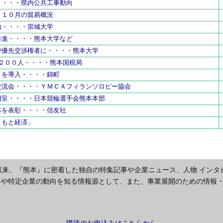
・・・・県内公共工事動向
・１０月の貿易概況
始・・・・崇城大学
推進・・・・熊本大学など
が優先交渉権者に・・・・熊本大学
７２００人・・・・熊本国税局
リを導入・・・・錦町
交流会・・・・ＹＭＣＡフィランソロピー協会
贈呈・・・・日本競輪選手会熊本本部
体を表彰・・・・信友社
まもと経済」
以来、『熊本』に密着した独自の特集記事や企業ニュース、人物 インタ
界や特定企業の動向を知る情報源として、また、事業展開のための情報
購読のお申込みはこちらから