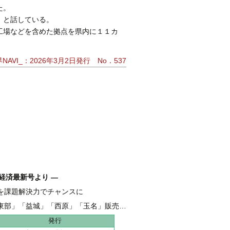
た。
」と話している。
工場などを含めた拠点を県内に１１カ
AVI_：2026年3月2日発行 No．537
経済最新号より ―
を課題解決力でチャンスに
融 伴走支援強化し、新たな資金需要を開拓
東部」「益城」「西原」「玉名」販売好調
地 全206haうち65haが分譲開始
発行