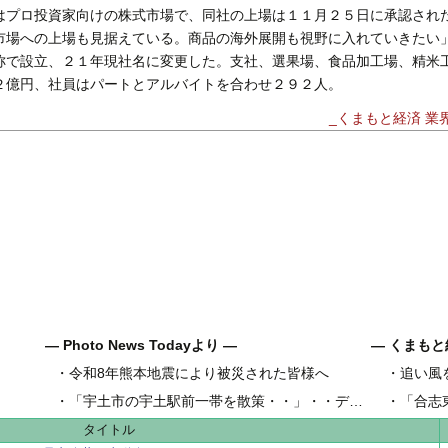
はプロ投資家向けの株式市場で、同社の上場は１１月２５日に承認され
場への上場も見据えている。商品の海外展開も視野に入れていきたい
で設立、２１年現社名に変更した。支社、選果場、食品加工場、精米
２億円、社員はパートとアルバイトを合わせ２９２人。
_くまもと経済 業界N
― Photo News Todayより ―
― くまもと
・
令和8年熊本地震により被災された皆様へ
・
追い風
県内地域金
・
「宇土市の宇土駅前一帯を散策・・」・・デジカメ松岡の昼散策
・
「合志
県内工業団
タイトル