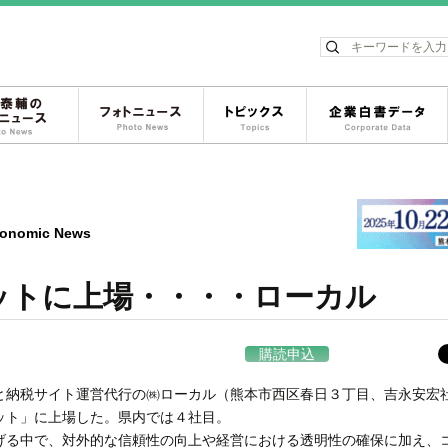
ス
松岡泰輔のフォトニュース
フォトニュース
トピックス
onomic News
ットに上場・・・・ローカル
購読申込
納税サイト運営代行の㈱ローカル（熊本市西区春日３丁目、吉永安宏
ット」に上場した。県内では４社目。
る中で、対外的な信頼性の向上や経営における透明性の確保に加え、