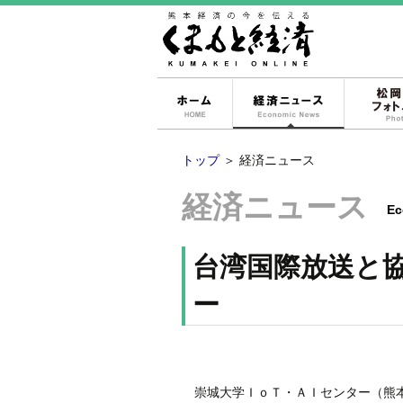
ホーム
経済ニュー
トップ
＞
経済ニュース
経済ニュース
Ec
台湾国際放送と
ー
崇城大学ＩｏＴ・ＡＩセンター（熊