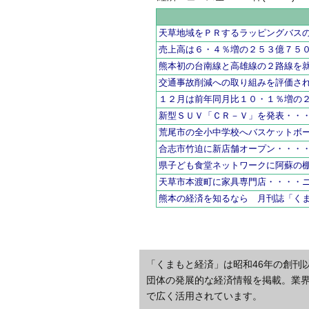
天草地域をＰＲするラッピングバス
売上高は６・４％増の２５３億７５
熊本初の台南線と高雄線の２路線を
交通事故削減への取り組みを評価さ
１２月は前年同月比１０・１％増の
新型ＳＵＶ「ＣＲ－Ｖ」を発表・・
荒尾市の全小中学校へバスケットボ
合志市竹迫に新店舗オープン・・・
県子ども食堂ネットワークに阿蘇の
天草市本渡町に家具専門店・・・・
熊本の経済を知るなら 月刊誌「く
「くまもと経済」は昭和46年の創刊
団体の発展的な経済情報を掲載。業
で広く活用されています。