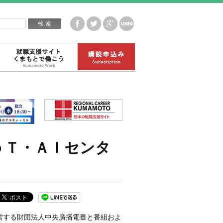
企業白書データ
就職支援サイトくまもとで働こう
購読申込み
ｏＴ・ＡＩセンタ
営する財団法人中央廣播電臺と番組およ