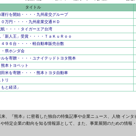
県内工業団
タイトル
の運行を開始・・・・九州産交グループ
００万円・・・・九州産業交通ＨＤ
就航・・・・タイガーエア台湾
れ「新人王」受賞・・・・ＴａＫｕＲｏｏ
２４９６台・・・・軽自動車販売台数
・・県ホンダ会
ールを寄贈・・・・ユナイテッドトヨタ熊本
・熊本トヨペット
棚田米を寄贈・・・・熊本トヨタ自動車
ニトリ
まもと経済」
以来、『熊本』に密着した独自の特集記事や企業ニュース、人物 インタ
界や特定企業の動向を知る情報源として、また、事業展開のための情報