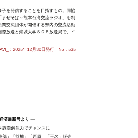
様子を発信することを目指すもの。同協
「まぜそば～熊本台湾交流ラジオ」を制
民間交流団体が開催する県内の交流活動
国際放送と崇城大学ＳＣＢ放送局で、イ
VI_：2025年12月30日発行 No．535
経済最新号より ―
を課題解決力でチャンスに
融 伴走支援強化し、新たな資金需要を開拓
東部」「益城」「西原」「玉名」販売好調