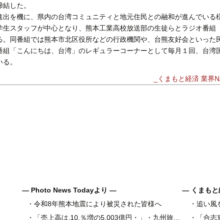
締結した。
出を機に、県内の台湾コミュニティと地元住民との融和が進んでいる
学生スタッフが中心となり、熊本工業高校放送部の生徒らとラジオ番組
る。同番組では熊本市北区役所などの行政機関や、台熊友好会といった
番組「こんにちは、台湾」のレギュラーコーナーとして毎月１回、台湾
いる。
_くまもと経済 業界NA
― Photo News Todayより ―
― くまもと
・
令和8年熊本地震により被災された皆様へ
・
追い風
県内地域金
・
「売上高は.10.％増の5,003億円・」・九州旅客鉄道の古宮洋二社長
・
「合志