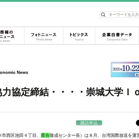
ス
松岡泰輔のフォトニュース
フォトニュース
トピックス
onomic News
協力協定締結・・・・崇城大学Ｉ
購読申込
本市西区池田４丁目、
星合
隆成センター長）は８月、台湾国際放送を運