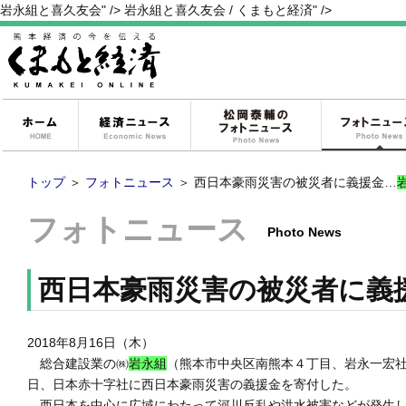
岩永組と喜久友会" />
岩永組と喜久友会 / くまもと経済" />
ホーム
経済ニュース
松岡泰輔のフォ
トップ
＞
フォトニュース
＞
西日本豪雨災害の被災者に義援金…
フォトニュース
Photo News
西日本豪雨災害の被災者に義
2018年8月16日（木）
総合建設業の㈱
岩永組
（熊本市中央区南熊本４丁目、岩永一宏
日、日本赤十字社に西日本豪雨災害の義援金を寄付した。
西日本を中心に広域にわたって河川反乱や洪水被害などが発生し