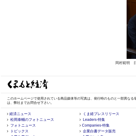
岡村範明 
このホームページで使用されている商品媒体等の写真は、発行時のものと一部異なる
は、弊社までお問合せ下さい。
経済ニュース
くま経プレスリリース
松岡泰輔のフォトニュース
Leaders-特集
フォトニュース
Companies-特集
トピックス
企業白書データ販売