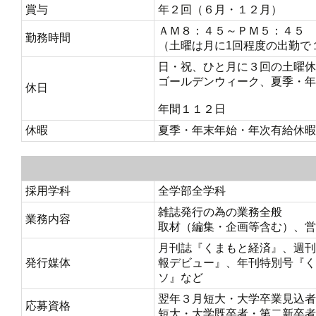
賞与
年２回（６月・１２月）
ＡＭ８：４５～ＰＭ５：４５
勤務時間
（土曜は月に1回程度の出勤で
日・祝、ひと月に３回の土曜休
ゴールデンウィーク、夏季・年
休日
年間１１２日
休暇
夏季・年末年始・年次有給休暇
採用学科
全学部全学科
雑誌発行の為の業務全般
業務内容
取材（編集・企画等含む）、営
月刊誌『くまもと経済』、週刊
発行媒体
報デビュー』、年刊特別号『く
ソ』など
翌年３月短大・大学卒業見込者
応募資格
短大・大学既卒者・第二新卒者