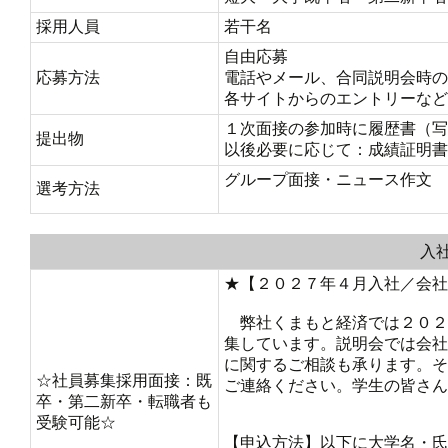
採用人員
若干名
自由応募
応募方法
電話やメール、合同説明会時の
各サイトからのエントリーなど
１次面接の参加時に履歴書（写
提出物
以後必要に応じて：成績証明書
グループ面接・ニュース作文
選考方法
入
★【２０２７年４月入社／会社
弊社くまもと経済では２０２
集しています。説明会では会社
に関するご相談も承ります。そ
☆社員募集採用面接：既
ご連絡ください。学生の皆さん
卒・第二新卒・転職者も
受験可能☆
【申込方法】以下に大学名・氏