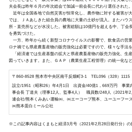
夫会長は昨年６月の年次総会で加誠一前会長に代わり選任された
近年は全国各地で自然災害が恒常化し、農作物に対する被害が大
では、ＪＡあしきた組合員の農地に大量の土砂が流入。またハウ
所・直売所などが水没した。被害総額は10億円を超える中、丁会
を勇気づけた。
一方、昨年から続く新型コロナウイルスの影響で、飲食店の営業
ロナ禍でも県産農畜産物の販売強化は必要ですので、様々な手法
「経済連では生産基盤の拡大と県産農畜産物の販売力強化、生産
図っていきます。また、ＧＡＰ（農業生産工程管理）の統一化な
〒860-8528 熊本市中央区南千反畑町3-1 TEL096（328）111
設立/1951（昭和26）年4月1日 出資金/40億1，669万円 
事会長 丁道夫（理事12人、監事4人） 職員数/248人（202
連会社/熊本くみあい運輸㈱、㈱エーコープ熊本、ユーユーフー
㈱熊本蛋白ミール公社
※この記事内容はくまもと経済3月号（2021年2月28日発行分