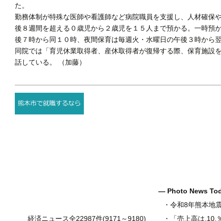
た。
勤務体制が特殊な医師や看護師など病院職員を支援し、人材確保
後８週間を超える０歳児から２歳児を１５人まで預かる。一時預
後７時から同１０時、夜間保育は毎週火・水曜日の午後３時から
同院では「育児休業取得者、産休取得者が復帰する際、保育施設
話している。 （加藤）
― Photo News T
・
令和8年熊本地
経済ニュース全22987件(9171～9180)
・
「売上高は.10.％増の