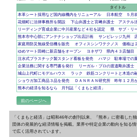
タイトル
本革シート採用など国内線機内をリニューアル 日本航空 ５月
花畑町に法律事務所を開設 下山弁護士と宮﨑弁護士 アステル
リーディング育成企業に中川産業など４社を認定 県 サブ・リ
熊本市中心部にアンテナショップ出店計画 サンビレッジ九州 
家庭用防災無線受信機を販売 オフィスシンワテクノス 価格は
ゆめマート田崎に新店舗をオープン ヨネザワ 県内４３店舗目
注水式プラスチック製スタンド看板を発売 ハマジ 駐車場での
企業法務に関する専門書を発行 リーガル・プロの渡邉剛弁護士
城山上代町にモデルハウス ラック 鉄筋コンクリートと木造の
ショウガ加工商品３品を発売 ＤＡＮＲＡＮ研究所 昨年１２月
熊本の経済を知るなら 月刊誌「くまもと経済」
前のページへ
「くまもと経済」は昭和46年の創刊以来、『熊本』に密着した
団体の発展的な経済情報を掲載。業界や特定企業の動向を知る情
で広く活用されています。