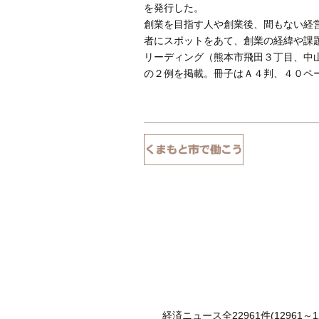
を発行した。
創業を目指す人や創業後、間もない経
者にスポットをあて、創業の経緯や課
リーディング（熊本市飛田３丁目、中
の２例を掲載。冊子はＡ４判、４０ペ
経済ニュース全22961件(12961～12