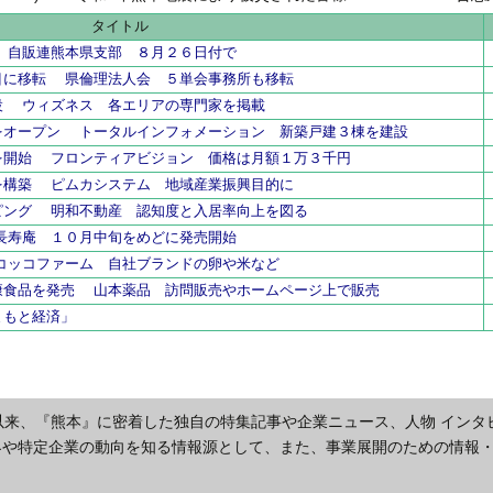
県内工業団
タイトル
 自販連熊本県支部 ８月２６日付で
目に移転 県倫理法人会 ５単会事務所も移転
設 ウィズネス 各エリアの専門家を掲載
をオープン トータルインフォメーション 新築戸建３棟を建設
を開始 フロンティアビジョン 価格は月額１万３千円
を構築 ピムカシステム 地域産業振興目的に
ピング 明和不動産 認知度と入居率向上を図る
長寿庵 １０月中旬をめどに発売開始
コッコファーム 自社ブランドの卵や米など
康食品を発売 山本薬品 訪問販売やホームページ上で販売
まもと経済」
以来、『熊本』に密着した独自の特集記事や企業ニュース、人物 インタ
界や特定企業の動向を知る情報源として、また、事業展開のための情報