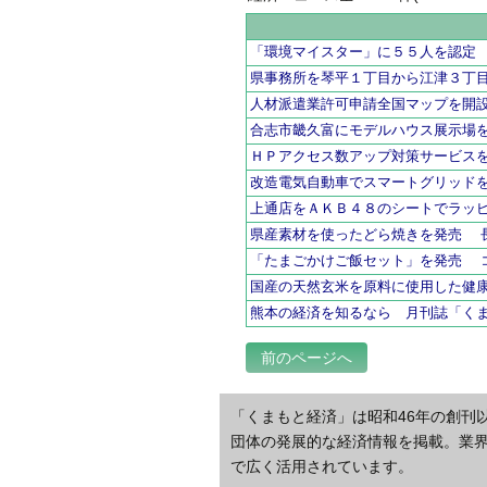
「環境マイスター」に５５人を認定
県事務所を琴平１丁目から江津３丁
人材派遣業許可申請全国マップを開
合志市畿久富にモデルハウス展示場
ＨＰアクセス数アップ対策サービス
改造電気自動車でスマートグリッド
上通店をＡＫＢ４８のシートでラッ
県産素材を使ったどら焼きを発売 
「たまごかけご飯セット」を発売 
国産の天然玄米を原料に使用した健
熊本の経済を知るなら 月刊誌「く
前のページへ
「くまもと経済」は昭和46年の創刊
団体の発展的な経済情報を掲載。業
で広く活用されています。