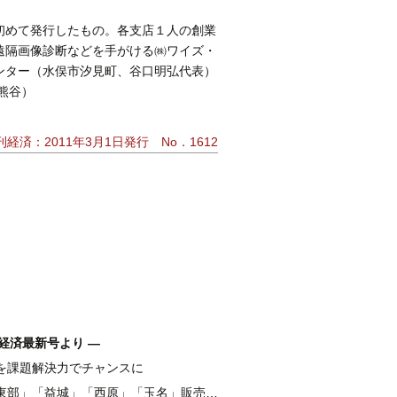
初めて発行したもの。各支店１人の創業
遠隔画像診断などを手がける㈱ワイズ・
ンター（水俣市汐見町、谷口明弘代表）
熊谷）
刊経済：2011年3月1日発行 No．1612
経済最新号より ―
を課題解決力でチャンスに
融 伴走支援強化し、新たな資金需要を開拓
東部」「益城」「西原」「玉名」販売好調