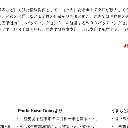
営者などに向けた情報提供として、九州内にある全１７支店が協力して
題、今後の見通しなど１７件の創業秘話をまとめた。県内では医療用の
山善晴社長）、バッティングセンターを経営するＷＢＣバッティングセ
ージで、約８千部を発行。県内では熊本支店、八代支店で配布する。 （
週
― Photo News Todayより ―
― くまもと
・
「歴史ある熊本市の壷井橋一帯を散策・・」・・デジカメ松岡の昼散策
・
追い風
県内地域金
970)
・
令和8年熊本地震により被災された皆様へ
・
「合志