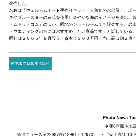
発売した。
名称は「ウェルカムボード手作りキット 人魚姫のお部屋」。ボ
ネやブルースターの造花を使用し爽やかな海のイメージを演出。
テムドットコム」のほか、同地のショールームでも販売する。岩
トウエディングの方にはおすすめしたい商品です」と話している
同社は２００５年９月設立、資本金３００万円。売上高は約２億４
― Photo News T
・
令和8年熊本地
経済ニュース全22987件(12961～12970)
・
「売上高は.10.％増の