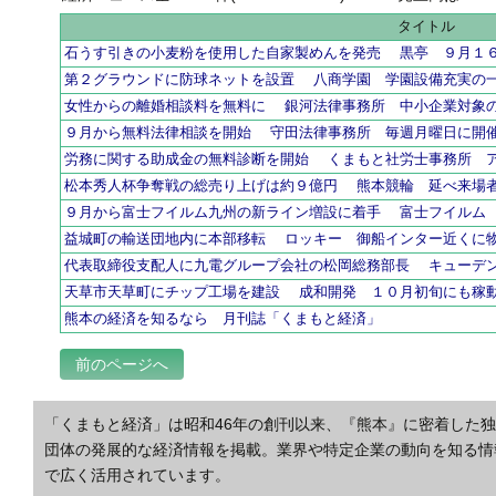
タイトル
石うす引きの小麦粉を使用した自家製めんを発売 黒亭 ９月１
第２グラウンドに防球ネットを設置 八商学園 学園設備充実の
女性からの離婚相談料を無料に 銀河法律事務所 中小企業対象
９月から無料法律相談を開始 守田法律事務所 毎週月曜日に開
労務に関する助成金の無料診断を開始 くまもと社労士事務所 
松本秀人杯争奪戦の総売り上げは約９億円 熊本競輪 延べ来
９月から富士フイルム九州の新ライン増設に着手 富士フイルム
益城町の輸送団地内に本部移転 ロッキー 御船インター近くに
代表取締役支配人に九電グループ会社の松岡総務部長 キューデ
天草市天草町にチップ工場を建設 成和開発 １０月初旬にも稼
熊本の経済を知るなら 月刊誌「くまもと経済」
前のページへ
「くまもと経済」は昭和46年の創刊以来、『熊本』に密着した
団体の発展的な経済情報を掲載。業界や特定企業の動向を知る情
で広く活用されています。