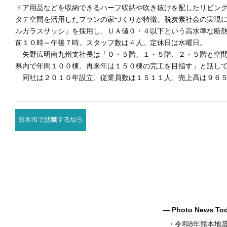
ドア用品などを収納できるハーフ収納や吹き抜けを配したリビン
タテ空間を活用したプランの家づくりが特徴。脱炭素社会の実現
ルガラスサッシ」を採用し、ＵＡ値０・４以下という高水準な断
前１０時～午後７時。スタッフ数は４人。定休日は水曜日。
矢野広明南九州支社長は「０・５階、１・５階、２・５階と空間
県内で年間１００棟、再来年は１５０棟の完工を目指す」と話し
同社は２０１０年設立、従業員数は１５１１人、売上高は９６５
― Photo News T
・
令和8年熊本地