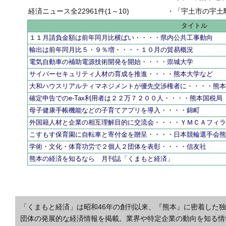
経済ニュース全22961件(1～10)
・
「宇土市の宇土駅前一
タイトル
１１月請負金額は前年同月比横ばい・・・・県内公共工事動向
輸出は前年同月比５・９％増・・・・１０月の貿易概況
電気自動車の補助電源技術開発を開始・・・・崇城大学
サイバーセキュリティ人材の育成を推進・・・・熊本大学など
大和ハウスリアルティマネジメントが優先交渉権者に・・・・熊
確定申告でのe-Tax利用者は２２万７２００人・・・・熊本国税局
母子健康手帳機能などの子育てアプリを導入・・・・錦町
外国籍人材と企業の相互理解目的に交流会・・・・ＹＭＣＡフィ
こすもす保育園に自転車と寄付金を贈呈・・・・日本競輪選手会
学術・文化・体育功労で２個人２団体を表彰・・・・信友社
熊本の経済を知るなら 月刊誌「くまもと経済」
「くまもと経済」は昭和46年の創刊以来、『熊本』に密着した
団体の発展的な経済情報を掲載。業界や特定企業の動向を知る情