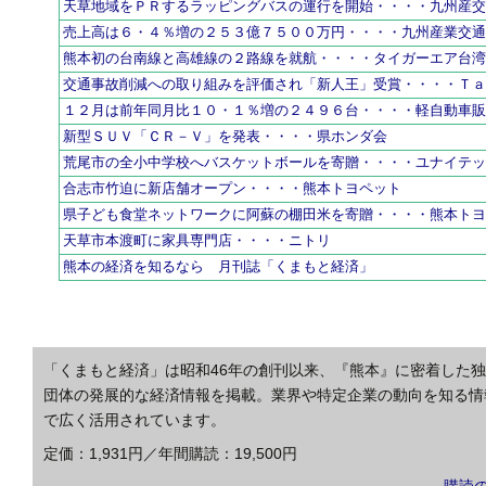
天草地域をＰＲするラッピングバスの運行を開始・・・・九州産
売上高は６・４％増の２５３億７５００万円・・・・九州産業交
熊本初の台南線と高雄線の２路線を就航・・・・タイガーエア台
交通事故削減への取り組みを評価され「新人王」受賞・・・・Ｔ
１２月は前年同月比１０・１％増の２４９６台・・・・軽自動車
新型ＳＵＶ「ＣＲ－Ｖ」を発表・・・・県ホンダ会
荒尾市の全小中学校へバスケットボールを寄贈・・・・ユナイテ
合志市竹迫に新店舗オープン・・・・熊本トヨペット
県子ども食堂ネットワークに阿蘇の棚田米を寄贈・・・・熊本ト
天草市本渡町に家具専門店・・・・ニトリ
熊本の経済を知るなら 月刊誌「くまもと経済」
「くまもと経済」は昭和46年の創刊以来、『熊本』に密着した
団体の発展的な経済情報を掲載。業界や特定企業の動向を知る情
で広く活用されています。
定価：1,931円／年間購読：19,500円
購読