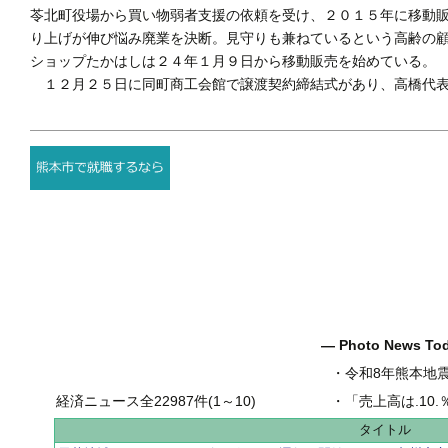
苓北町役場から買い物弱者支援の依頼を受け、２０１５年に移動
り上げが伸び悩み廃業を決断。見守りも兼ねているという高齢の
ショップたかはしは２４年１月９日から移動販売を始めている。
１２月２５日に同町商工会館で譲渡契約締結式があり、高橋代表
― Photo News T
・
令和8年熊本地
経済ニュース全22987件(1～10)
・
「売上高は.10.％増の
タイトル