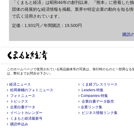
「くまもと経済」は昭和46年の創刊以来、『熊本』に密着した
団体の発展的な経済情報を掲載。業界や特定企業の動向を知る情
で広く活用されています。
定価：1,931円／年間購読：19,500円
購読
このホームページで使用されている商品媒体等の写真は、発行時のものと一部異なる
は、弊社までお問合せ下さい。
経済ニュース
くま経プレスリリース
松岡泰輔のフォトニュース
Leaders-特集
フォトニュース
Companies-特集
トピックス
企業白書データ販売
企業白書データ
企業リンク集
イベントカレンダー
ビジネス情報リンク集
くまもと経済最新号
購読申込み