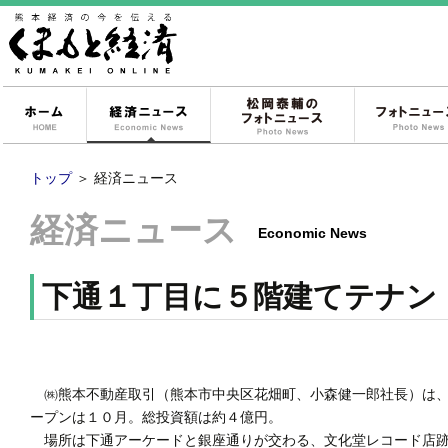
ホーム
経済ニュース
松岡泰輔のフォ
トップ
＞
経済ニュース
経済ニュース
Economic News
下通１丁目に５階建てテナン
㈱熊本不動産取引（熊本市中央区花畑町、小森健一郎社長）は、
ープンは１０月。総投資額は約４億円。
場所は下通アーケードと銀座通りが交わる、文化堂レコード店跡