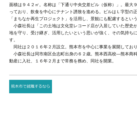
面積は９４２㎡。名称は「下通り中央交差ビル（仮称）」。最大
っており、飲食を中心にテナント誘致を進める。ビルはＬ字型の
「まちなか再生プロジェクト」を活用し、景観にも配慮するとい
小森社長は「この土地は文化堂レコード店が入居していた歴史が
地を守り、受け継ぎ、活用したいという思いが強く、その気持ち
す。
同社は２０１６年２月設立。熊本市を中心に事業を展開しており
小森社長は同市南区合志町出身の６２歳。熊本西高校―熊本商科
動産に入社、１６年２月まで常務を務め、同社を開業。