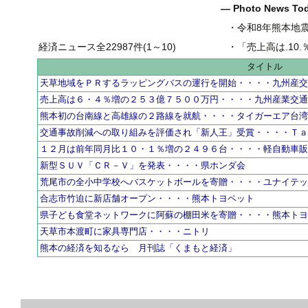
― Photo News T
・
令和8年熊本地
経済ニュース全22987件(1～10)
・
「売上高は.10.％増の
タイトル
天草地域をＰＲするラッピングバスの運行を開始・・・・九州産
売上高は６・４％増の２５３億７５００万円・・・・九州産業交
熊本初の台南線と高雄線の２路線を就航・・・・タイガーエア台
交通事故削減への取り組みを評価され「新人王」受賞・・・・Ｔ
１２月は前年同月比１０・１％増の２４９６台・・・・軽自動車
新型ＳＵＶ「ＣＲ－Ｖ」を発表・・・・県ホンダ会
荒尾市の全小中学校へバスケットボールを寄贈・・・・ユナイテ
合志市竹迫に新店舗オープン・・・・熊本トヨペット
県子ども食堂ネットワークに阿蘇の棚田米を寄贈・・・・熊本ト
天草市本渡町に家具専門店・・・・ニトリ
熊本の経済を知るなら 月刊誌「くまもと経済」