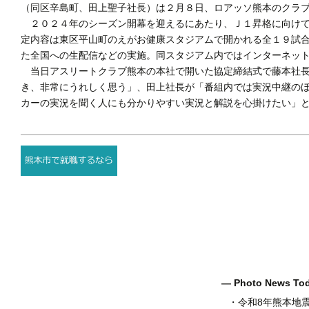
（同区辛島町、田上聖子社長）は２月８日、ロアッソ熊本のクラ
２０２４年のシーズン開幕を迎えるにあたり、Ｊ１昇格に向けて
定内容は東区平山町のえがお健康スタジアムで開かれる全１９試
た全国への生配信などの実施。同スタジアム内ではインターネッ
当日アスリートクラブ熊本の本社で開いた協定締結式で藤本社長
き、非常にうれしく思う」、田上社長が「番組内では実況中継の
カーの実況を聞く人にも分かりやすい実況と解説を心掛けたい」
― Photo News T
・
令和8年熊本地