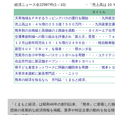
経済ニュース全22987件(1～10)
・
「売上高は.10.％増の
タイトル
天草地域をＰＲするラッピングバスの運行を開始・・・・九州産
売上高は６・４％増の２５３億７５００万円・・・・九州産業交
熊本初の台南線と高雄線の２路線を就航・・・・タイガーエア台
交通事故削減への取り組みを評価され「新人王」受賞・・・・Ｔ
１２月は前年同月比１０・１％増の２４９６台・・・・軽自動車
新型ＳＵＶ「ＣＲ－Ｖ」を発表・・・・県ホンダ会
荒尾市の全小中学校へバスケットボールを寄贈・・・・ユナイテ
合志市竹迫に新店舗オープン・・・・熊本トヨペット
県子ども食堂ネットワークに阿蘇の棚田米を寄贈・・・・熊本ト
天草市本渡町に家具専門店・・・・ニトリ
熊本の経済を知るなら 月刊誌「くまもと経済」
「くまもと経済」は昭和46年の創刊以来、『熊本』に密着した
団体の発展的な経済情報を掲載。業界や特定企業の動向を知る情