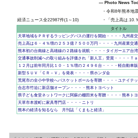
― Photo News T
・
令和8年熊本地
経済ニュース全22987件(1～10)
・
「売上高は.10.％増の
タイトル
天草地域をＰＲするラッピングバスの運行を開始・・・・九州産
売上高は６・４％増の２５３億７５００万円・・・・九州産業交
熊本初の台南線と高雄線の２路線を就航・・・・タイガーエア台
交通事故削減への取り組みを評価され「新人王」受賞・・・・Ｔ
１２月は前年同月比１０・１％増の２４９６台・・・・軽自動車
新型ＳＵＶ「ＣＲ－Ｖ」を発表・・・・県ホンダ会
荒尾市の全小中学校へバスケットボールを寄贈・・・・ユナイテ
合志市竹迫に新店舗オープン・・・・熊本トヨペット
県子ども食堂ネットワークに阿蘇の棚田米を寄贈・・・・熊本ト
天草市本渡町に家具専門店・・・・ニトリ
熊本の経済を知るなら 月刊誌「くまもと経済」