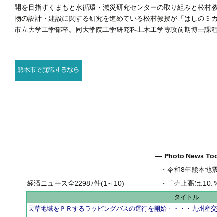
開を目指すくまもと水循環・減災研究センターの取り組みと松村
物の設計・建設に関する研究を進めている松村教授が「はしのミ
市立大学工学部卒。同大学院工学研究科土木工学専攻前期博士課
― Photo News T
・
令和8年熊本地
経済ニュース全22987件(1～10)
・
「売上高は.10.％増の
タイトル
天草地域をＰＲするラッピングバスの運行を開始・・・・九州産