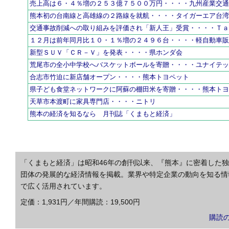
売上高は６・４％増の２５３億７５００万円・・・・九州産業交
熊本初の台南線と高雄線の２路線を就航・・・・タイガーエア台
交通事故削減への取り組みを評価され「新人王」受賞・・・・Ｔ
１２月は前年同月比１０・１％増の２４９６台・・・・軽自動車
新型ＳＵＶ「ＣＲ－Ｖ」を発表・・・・県ホンダ会
荒尾市の全小中学校へバスケットボールを寄贈・・・・ユナイテ
合志市竹迫に新店舗オープン・・・・熊本トヨペット
県子ども食堂ネットワークに阿蘇の棚田米を寄贈・・・・熊本ト
天草市本渡町に家具専門店・・・・ニトリ
熊本の経済を知るなら 月刊誌「くまもと経済」
「くまもと経済」は昭和46年の創刊以来、『熊本』に密着した
団体の発展的な経済情報を掲載。業界や特定企業の動向を知る情
で広く活用されています。
定価：1,931円／年間購読：19,500円
購読