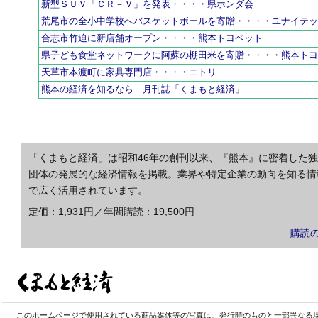
新型ＳＵＶ「ＣＲ－Ｖ」を発表・・・・県ホンダ会
荒尾市の全小中学校へバスケットボールを寄贈・・・・ユナイテ
合志市竹迫に新店舗オープン・・・・熊本トヨペット
県子ども食堂ネットワークに阿蘇の棚田米を寄贈・・・・熊本ト
天草市本渡町に家具専門店・・・・ニトリ
熊本の経済を知るなら 月刊誌「くまもと経済」
「くまもと経済」は昭和46年の創刊以来、『熊本』に密着した
団体の発展的な経済情報を掲載。業界や特定企業の動向を知る情
で広く活用されています。
定価：1,931円／年間購読：19,500円
購読
このホームページで使用されている商品媒体等の写真は、発行時のものと一部異なる