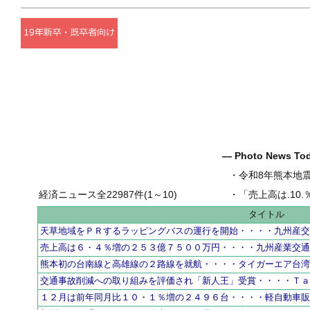
― Photo News T
・
令和8年熊本地
経済ニュース全22987件(1～10)
・
「売上高は.10.％増の
タイトル
天草地域をＰＲするラッピングバスの運行を開始・・・・九州産
売上高は６・４％増の２５３億７５００万円・・・・九州産業交
熊本初の台南線と高雄線の２路線を就航・・・・タイガーエア台
交通事故削減への取り組みを評価され「新人王」受賞・・・・Ｔ
１２月は前年同月比１０・１％増の２４９６台・・・・軽自動車