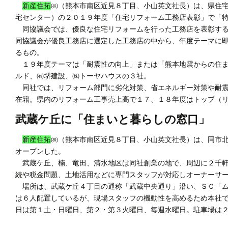
新産住拓
㈱（熊本市南区近見８丁目、小山英文社長）は、県住
宅センター）の２０１９年度「住宅リフォーム工務店表彰」で「
同協議会では、優良な住宅リフォームを行った工務店を表彰する
同協議会が優良工務店に選定した工務店の中から、年度テーマに
るもの。
１９年度テーマは「耐震性の向上」または「熊本地震からの住ま
ルド、㈲堺建設、㈱トーヤハウスの３社。
同社では、リフォーム部門に劣化対策、省エネルギー対策や耐震
在籍。県内のリフォーム工事売上高で１７、１８年度はトップ（
武蔵ケ丘に「住まいと暮らしの窓口」
新産住拓
㈱（熊本市南区近見８丁目、小山英文社長）は、同市
オープンした。
武蔵ケ丘、楠、竜田、清水地区は同社創業の地で、周辺に２千軒
続や税金問題、土地活用などに専門スタッフが対応しオーナーサ
場所は、武蔵ケ丘４丁目の通称「武蔵中央通り」沿い、ＳＣ「ム
は６人配置しているが、現場スタッフの機動性を高めるため本社
日は第１土・日曜日、第２・第３火曜日、毎週水曜日。駐車場は