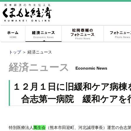
ホーム
経済ニュース
松岡泰輔のフォ
トップ
＞
経済ニュース
経済ニュース
Economic News
１２月１日に旧緩和ケア病棟
合志第一病院 緩和ケアを
特別医療法人
萬生会
（熊本市田迎町、河北誠理事長）運営の合志