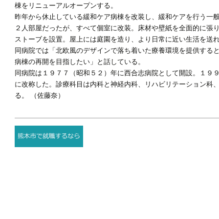
棟をリニューアルオープンする。
昨年から休止している緩和ケア病棟を改装し、緩和ケアを行う一
２人部屋だったが、すべて個室に改装。床材や壁紙を全面的に張
ストーブを設置。屋上には庭園を造り、より日常に近い生活を送
同病院では「北欧風のデザインで落ち着いた療養環境を提供する
病棟の再開を目指したい」と話している。
同病院は１９７７（昭和５２）年に西合志病院として開設。１９
に改称した。診療科目は内科と神経内科、リハビリテーション科
る。 （佐藤奈）