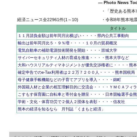
― Photo News T
・
「歴史ある熊本市の壷井
経済ニュース全22961件(1～10)
・
令和8年熊本地
タイトル
１１月請負金額は前年同月比横ばい・・・・県内公共工事動向
輸出は前年同月比５・９％増・・・・１０月の貿易概況
電気自動車の補助電源技術開発を開始・・・・崇城大学
サイバーセキュリティ人材の育成を推進・・・・熊本大学など
大和ハウスリアルティマネジメントが優先交渉権者に・・・・熊
確定申告でのe-Tax利用者は２２万７２００人・・・・熊本国税局
母子健康手帳機能などの子育てアプリを導入・・・・錦町
外国籍人材と企業の相互理解目的に交流会・・・・ＹＭＣＡフィ
こすもす保育園に自転車と寄付金を贈呈・・・・日本競輪選手会
学術・文化・体育功労で２個人２団体を表彰・・・・信友社
熊本の経済を知るなら 月刊誌「くまもと経済」