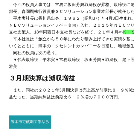
今回の役員人事では、常務に坂田芳興取締役が昇格、取締役に尾
部長、森岡剛執行役員兼ＳＣソリューション事業本部長が就任し
平木実社長は香川県出身、１９６２（昭和37）年4月3日生まれ
ＮＥＣソリューションイノベータ㈱）入社。２０１５年ＮＥＣソ
支社支配人、18年同西日本支社長などを経て、２１年４月㈱
ＫＩ
平木社長は「創立から５０年にわたり積み上げてきた実績を基に
いくとともに、熊本のエクセレントカンパニーを目指し、地域創
同社の役員は次の通り。
▼代表取締役 平木実▼常務取締役 坂田芳興▼取締役 尾下照
雅美
３月期決算は減収増益
また、同社の２０２１年3月期決算は売上高が前期比８・９％減
益だった。当期純利益は前期比６・２％増の７９００万円。