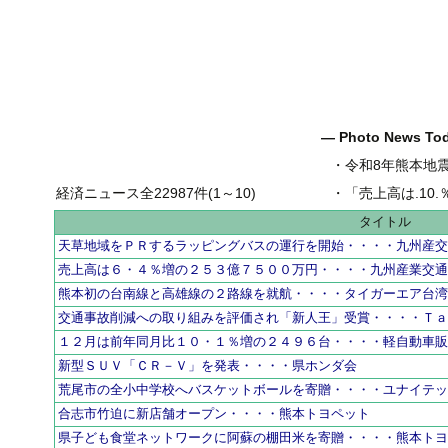
― Photo News T
・
令和8年熊本地
経済ニュース全22987件(1～10)
・
「売上高は.10.％増の
タイトル
天草地域をＰＲするラッピングバスの運行を開始・・・・九州産
売上高は６・４％増の２５３億７５００万円・・・・九州産業交
熊本初の台南線と高雄線の２路線を就航・・・・タイガーエア台
交通事故削減への取り組みを評価され「新人王」受賞・・・・Ｔ
１２月は前年同月比１０・１％増の２４９６台・・・・軽自動車
新型ＳＵＶ「ＣＲ－Ｖ」を発表・・・・県ホンダ会
荒尾市の全小中学校へバスケットボールを寄贈・・・・ユナイテ
合志市竹迫に新店舗オープン・・・・熊本トヨペット
県子ども食堂ネットワークに阿蘇の棚田米を寄贈・・・・熊本ト