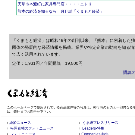
天草市本渡町に家具専門店・・・・ニトリ
熊本の経済を知るなら 月刊誌「くまもと経済」
「くまもと経済」は昭和46年の創刊以来、『熊本』に密着した
団体の発展的な経済情報を掲載。業界や特定企業の動向を知る情
で広く活用されています。
定価：1,931円／年間購読：19,500円
購読
このホームページで使用されている商品媒体等の写真は、発行時のものと一部異なる
は、弊社までお問合せ下さい。
経済ニュース
くま経プレスリリース
松岡泰輔のフォトニュース
Leaders-特集
フォトニュース
Companies-特集