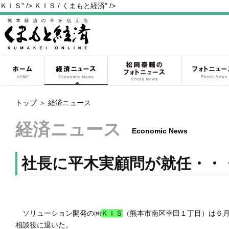
ＫＩＳ" />
ＫＩＳ / くまもと経済" />
ホーム
経済ニュース
松岡泰輔のフォ
トップ
＞
経済ニュース
経済ニュース
Economic News
社長に平木実顧問が就任・・
ソリューション開発の㈱
ＫＩＳ
（熊本市南区幸田１丁目）は６
相談役に退いた。