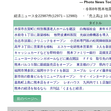
― Photo News T
・
令和8年熊本地
経済ニュース全22987件(12971～12980)
・
「売上高は.10.％増の
タイトル
水俣市古賀町に特別養護老人ホームを建設 白梅福祉会 来年６
水前寺１丁目に新築移転 牧野皮膚科医院 光線治療機器を導入
合志市須屋にクリニックをオープン 小児科専門医の松岡輝樹医
高平３丁目に営業所を移転 エスケー化研熊本営業所 ３人を新
キャッシュカードなどを即時発行 熊本ファミリー銀行 花畑支
ニューヨークやシンガポールなどに拠点開設 ＦＦＧ 取引先の
熊本パルコ５階に眼鏡販売店をオープン 東京都のゾフ 県内で
福岡市博多区に福岡サテライトを新設 スープル レイメイ藤井
新市街の飲食ビルをリニューアルオープン ケイ・インターナシ
嘉島町上島に熊本店をオープン レオハウス 九州内で１１店舗
熊本の経済を知るなら 月刊誌「くまもと経済」
前のページへ