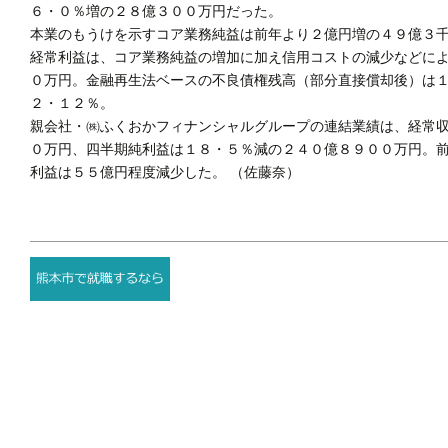
６・０％増の２８億３００万円だった。
本業のもうけを示すコア業務純益は前年より２億円増の４９億３
経常利益は、コア業務純益の増加に加え信用コストの減少などに
０万円。金融再生法ベースの不良債権残高（部分直接償却後）は
２・１２％。
親会社・㈱ふくおかフィナンシャルグループの連結業績は、経常
０万円、四半期純利益は１８・５％減の２４０億８９００万円。
利益は５５億円程度減少した。 （佐藤奈）