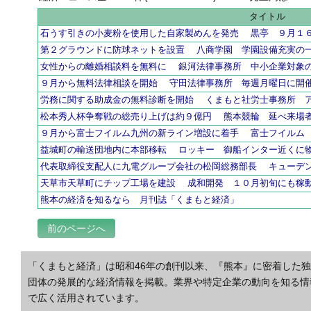
タイトル
石うす引きの小麦粉を使用した自家製めんを発売 黒亭 ９月１
第２グラウンドに防球ネットを設置 八商学園 学園設備充実の
女性からの離婚相談料を無料に 銀河法律事務所 中小企業対象
９月から無料法律相談を開始 守田法律事務所 毎週月曜日に開
労務に関する助成金の無料診断を開始 くまもと社労士事務所 
松本秀人杯争奪戦の総売り上げは約９億円 熊本競輪 延べ来
９月から富士フイルム九州の新ライン増設に着手 富士フイルム
益城町の輸送団地内に本部移転 ロッキー 御船インター近くに
代表取締役支配人に九電グループ会社の松岡総務部長 キューデ
天草市天草町にチップ工場を建設 成和開発 １０月初旬にも稼
熊本の経済を知るなら 月刊誌「くまもと経済」
前のページへ
「くまもと経済」は昭和46年の創刊以来、『熊本』に密着した
団体の発展的な経済情報を掲載。業界や特定企業の動向を知る情
で広く活用されています。