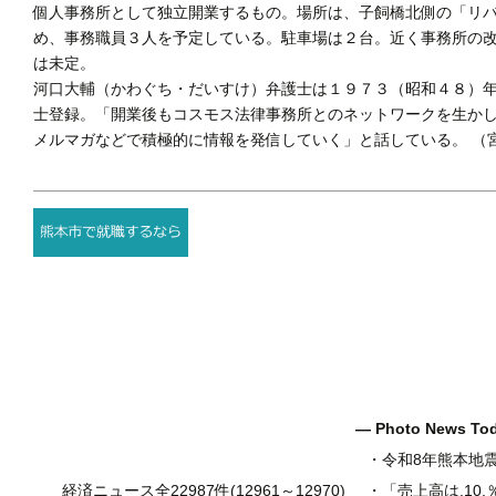
個人事務所として独立開業するもの。場所は、子飼橋北側の「リ
め、事務職員３人を予定している。駐車場は２台。近く事務所の
は未定。
河口大輔（かわぐち・だいすけ）弁護士は１９７３（昭和４８）
士登録。「開業後もコスモス法律事務所とのネットワークを生か
メルマガなどで積極的に情報を発信していく」と話している。 （
― Photo News T
・
令和8年熊本地
経済ニュース全22987件(12961～12970)
・
「売上高は.10.％増の