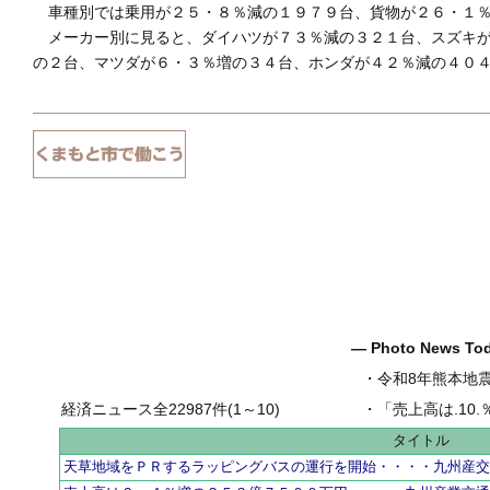
車種別では乗用が２５・８％減の１９７９台、貨物が２６・１％
メーカー別に見ると、ダイハツが７３％減の３２１台、スズキが
の２台、マツダが６・３％増の３４台、ホンダが４２％減の４０
― Photo News T
・
令和8年熊本地
経済ニュース全22987件(1～10)
・
「売上高は.10.％増の
タイトル
天草地域をＰＲするラッピングバスの運行を開始・・・・九州産