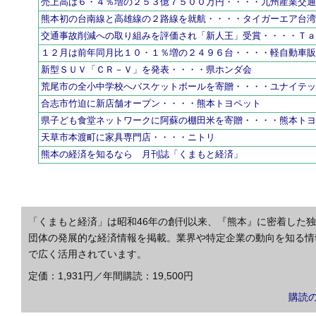
売上高は６・４％増の２５３億７５００万円・・・・九州産業交
熊本初の台南線と高雄線の２路線を就航・・・・タイガーエア台
交通事故削減への取り組みを評価され「新人王」受賞・・・・Ｔ
１２月は前年同月比１０・１％増の２４９６台・・・・軽自動車
新型ＳＵＶ「ＣＲ－Ｖ」を発表・・・・県ホンダ会
荒尾市の全小中学校へバスケットボールを寄贈・・・・ユナイテ
合志市竹迫に新店舗オープン・・・・熊本トヨペット
県子ども食堂ネットワークに阿蘇の棚田米を寄贈・・・・熊本ト
天草市本渡町に家具専門店・・・・ニトリ
熊本の経済を知るなら 月刊誌「くまもと経済」
「くまもと経済」は昭和46年の創刊以来、『熊本』に密着した
団体の発展的な経済情報を掲載。業界や特定企業の動向を知る情
で広く活用されています。
定価：1,931円／年間購読：19,500円
購読