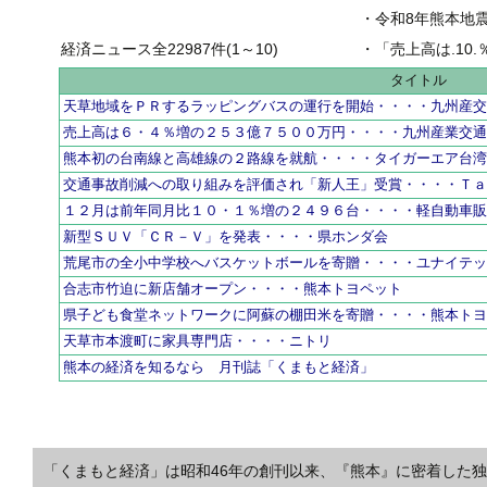
・
令和8年熊本地
経済ニュース全22987件(1～10)
・
「売上高は.10.％増の
タイトル
天草地域をＰＲするラッピングバスの運行を開始・・・・九州産
売上高は６・４％増の２５３億７５００万円・・・・九州産業交
熊本初の台南線と高雄線の２路線を就航・・・・タイガーエア台
交通事故削減への取り組みを評価され「新人王」受賞・・・・Ｔ
１２月は前年同月比１０・１％増の２４９６台・・・・軽自動車
新型ＳＵＶ「ＣＲ－Ｖ」を発表・・・・県ホンダ会
荒尾市の全小中学校へバスケットボールを寄贈・・・・ユナイテ
合志市竹迫に新店舗オープン・・・・熊本トヨペット
県子ども食堂ネットワークに阿蘇の棚田米を寄贈・・・・熊本ト
天草市本渡町に家具専門店・・・・ニトリ
熊本の経済を知るなら 月刊誌「くまもと経済」
「くまもと経済」は昭和46年の創刊以来、『熊本』に密着した