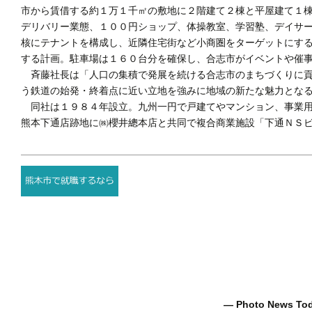
市から賃借する約１万１千㎡の敷地に２階建て２棟と平屋建て１
デリバリー業態、１００円ショップ、体操教室、学習塾、デイサ
核にテナントを構成し、近隣住宅街など小商圏をターゲットにす
する計画。駐車場は１６０台分を確保し、合志市がイベントや催
斉藤社長は「人口の集積で発展を続ける合志市のまちづくりに貢
う鉄道の始発・終着点に近い立地を強みに地域の新たな魅力とな
同社は１９８４年設立。九州一円で戸建てやマンション、事業用
熊本下通店跡地に㈱櫻井總本店と共同で複合商業施設「下通ＮＳビ
― Photo News T