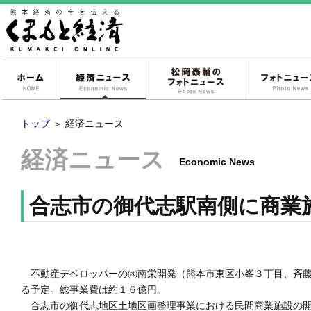
ホーム
経済ニュース
松岡泰輔のフォ
トップ
＞
経済ニュース
経済ニュース
Economic News
合志市の御代志駅南側に商業
不動産デベロッパーの㈱南栄開発（熊本市東区小峯３丁目、斉藤
る予定。総事業費は約１６億円。
合志市の御代志地区土地区画整理事業における民間商業施設の開