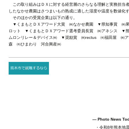
この取り組みはＤＸに対する経営層のさらなる理解と実務担当者
したなかせ農園はさつまいもの熟成に適した湿度や温度を数値化
そのほかの受賞企業は以下の通り。
▼くまもとＤＸアワード大賞 ㈱なかせ農園 ▼県知事賞 ㈱果実堂
ロット ▼くまもとＤＸアワード選考委員長賞 ㈱アネシス ▼
ムロンリレー＆デバイス㈱ ▼奨励賞 ㈱rectus ㈲福田屋 
森 ㈲ひまわり 河合興産㈱
― Photo News T
・
令和8年熊本地