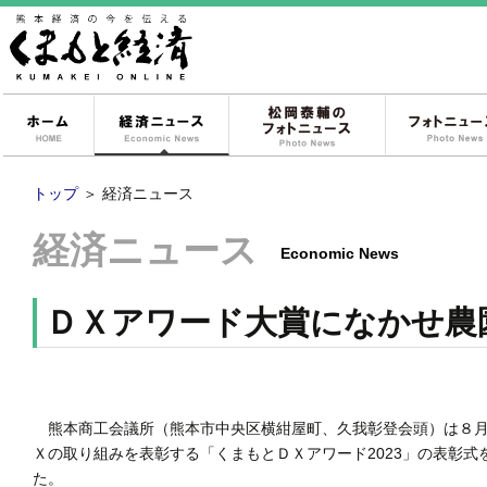
ホーム
経済ニュース
松岡泰輔のフォ
トップ
＞
経済ニュース
経済ニュース
Economic News
ＤＸアワード大賞になかせ農
熊本商工会議所（熊本市中央区横紺屋町、久我彰登会頭）は８月
Ｘの取り組みを表彰する「くまもとＤＸアワード2023」の表彰
た。