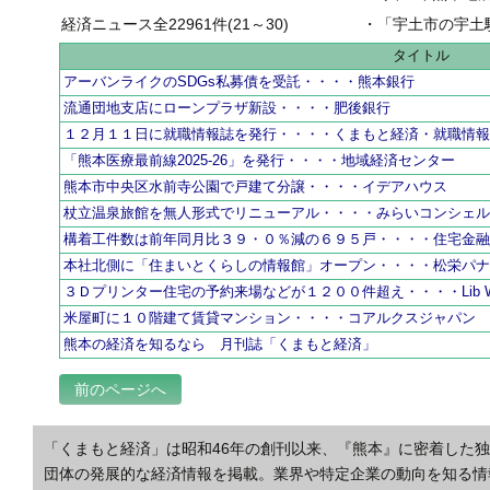
経済ニュース全22961件(21～30)
・
「宇土市の宇土駅前一
タイトル
アーバンライクのSDGs私募債を受託・・・・熊本銀行
流通団地支店にローンプラザ新設・・・・肥後銀行
１２月１１日に就職情報誌を発行・・・・くまもと経済・就職情
「熊本医療最前線2025-26」を発行・・・・地域経済センター
熊本市中央区水前寺公園で戸建て分譲・・・・イデアハウス
杖立温泉旅館を無人形式でリニューアル・・・・みらいコンシェ
構着工件数は前年同月比３９・０％減の６９５戸・・・・住宅金
本社北側に「住まいとくらしの情報館」オープン・・・・松栄パ
３Ｄプリンター住宅の予約来場などが１２００件超え・・・・Lib W
米屋町に１０階建て賃貸マンション・・・・コアルクスジャパン
熊本の経済を知るなら 月刊誌「くまもと経済」
前のページへ
「くまもと経済」は昭和46年の創刊以来、『熊本』に密着した
団体の発展的な経済情報を掲載。業界や特定企業の動向を知る情