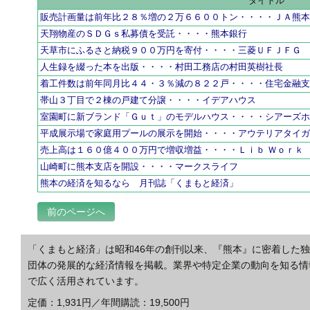
タイトル
販売計画量は前年比２８％増の２万６６００トン・・・・ＪＡ熊
天翔物産のＳＤＧｓ私募債を受託・・・・熊本銀行
天草市にふるさと納税９００万円を寄付・・・・三菱ＵＦＪＦＧ
人生録を綴った本を出版・・・・村田工務店の村田英樹社長
着工件数は前年同月比４４・３％減の８２２戸・・・・住宅金融
帯山３丁目で２棟の戸建て分譲・・・・イデアハウス
室園町に新ブランド「Ｇｕｔ」のモデルハウス・・・・シアーズ
平成展示場で家庭用プールの展示を開始・・・・アウテリアタイ
売上高は１６０億４００万円で増収増益・・・・Ｌｉｂ Ｗｏｒｋ
山崎町に熊本支店を開設・・・・マークスライフ
熊本の経済を知るなら 月刊誌「くまもと経済」
前のページへ
「くまもと経済」は昭和46年の創刊以来、『熊本』に密着した
団体の発展的な経済情報を掲載。業界や特定企業の動向を知る情
で広く活用されています。
定価：1,931円／年間購読：19,500円