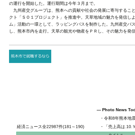
の運行を開始した。運行期間は今年３月まで。
九州産交グループは、熊本への貢献や社会の発展に寄与すること
クト「ＳＯ１プロジェクト」を推進中。天草地域の魅力を発信しよ
ム」活動の一環として、ラッピングバスを制作した。九州産交バ
し、熊本市内を走行。天草の観光や物産をＰＲし、その魅力を発
― Photo News T
・
令和8年熊本地
経済ニュース全22987件(181～190)
・
「売上高は.10.％増の