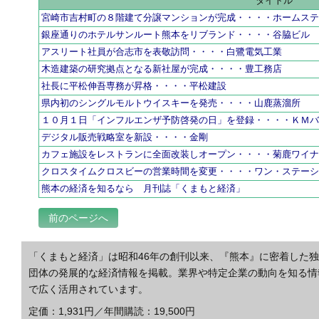
タイトル
宮崎市吉村町の８階建て分譲マンションが完成・・・・ホームス
銀座通りのホテルサンルート熊本をリブランド・・・・谷脇ビル
アスリート社員が合志市を表敬訪問・・・・白鷺電気工業
木造建築の研究拠点となる新社屋が完成・・・・豊工務店
社長に平松伸吾専務が昇格・・・・平松建設
県内初のシングルモルトウイスキーを発売・・・・山鹿蒸溜所
１０月１日「インフルエンザ予防啓発の日」を登録・・・・ＫＭ
デジタル販売戦略室を新設・・・・金剛
カフェ施設をレストランに全面改装しオープン・・・・菊鹿ワイ
クロスタイムクロスビーの営業時間を変更・・・・ワン・ステー
熊本の経済を知るなら 月刊誌「くまもと経済」
前のページへ
「くまもと経済」は昭和46年の創刊以来、『熊本』に密着した
団体の発展的な経済情報を掲載。業界や特定企業の動向を知る情
で広く活用されています。
定価：1,931円／年間購読：19,500円