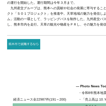
の運行を開始した。運行期間は今年３月まで。
九州産交グループは、熊本への貢献や社会の発展に寄与すること
クト「ＳＯ１プロジェクト」を推進中。天草地域の魅力を発信しよ
ム」活動の一環として、ラッピングバスを制作した。九州産交バ
し、熊本市内を走行。天草の観光や物産をＰＲし、その魅力を発
― Photo News T
・
令和8年熊本地
経済ニュース全22987件(191～200)
・
「売上高は.10.％増の