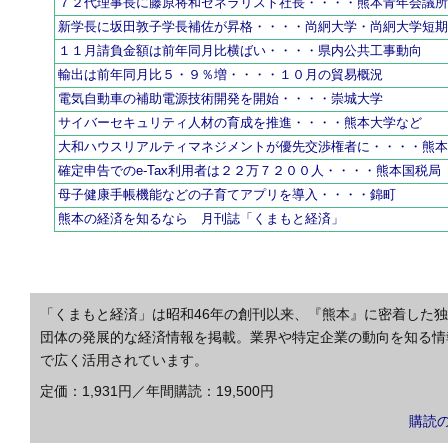
７２代理事長に藤原将和ゼネラリスト社長・・・・熊本青年会議
新学長に坂田敦子学長補佐が昇格・・・・尚絅大学・尚絅大学短
１１月請負金額は前年同月比横ばい・・・・県内公共工事動向
輸出は前年同月比５・９％増・・・・１０月の貿易概況
電気自動車の補助電源技術開発を開始・・・・崇城大学
サイバーセキュリティ人材の育成を推進・・・・熊本大学など
大和ハウスリアルティマネジメントが優先交渉権者に・・・・熊
確定申告でのe-Tax利用者は２２万７２００人・・・・熊本国税局
母子健康手帳機能などの子育てアプリを導入・・・・錦町
熊本の経済を知るなら 月刊誌「くまもと経済」
「くまもと経済」は昭和46年の創刊以来、『熊本』に密着した
団体の発展的な経済情報を掲載。業界や特定企業の動向を知る情
で広く活用されています。
定価：1,931円／年間購読：19,500円
購読