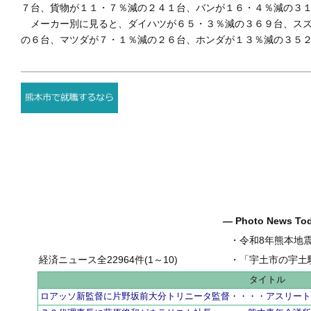
７台、貨物が１１・７％減の２４１台、バンが１６・４％減の３
メーカー別に見ると、ダイハツが６５・３％減の３６９台、スズ
の６台、マツダが７・１％減の２６台、ホンダが１３％減の３５
― Photo News T
・
令和8年熊本地
経済ニュース全22964件(1～10)
・
「宇土市の宇土駅前一
タイトル
ロアッソ新監督に片野坂前大分トリニータ監督・・・・アスリー