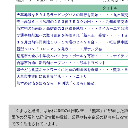
タイトル
天草地域をＰＲするラッピングバスの運行を開始・・・・九州産
売上高は６・４％増の２５３億７５００万円・・・・九州産業交
熊本初の台南線と高雄線の２路線を就航・・・・タイガーエア台
交通事故削減への取り組みを評価され「新人王」受賞・・・・Ｔ
１２月は前年同月比１０・１％増の２４９６台・・・・軽自動車
新型ＳＵＶ「ＣＲ－Ｖ」を発表・・・・県ホンダ会
荒尾市の全小中学校へバスケットボールを寄贈・・・・ユナイテ
合志市竹迫に新店舗オープン・・・・熊本トヨペット
県子ども食堂ネットワークに阿蘇の棚田米を寄贈・・・・熊本ト
天草市本渡町に家具専門店・・・・ニトリ
熊本の経済を知るなら 月刊誌「くまもと経済」
「くまもと経済」は昭和46年の創刊以来、『熊本』に密着した
団体の発展的な経済情報を掲載。業界や特定企業の動向を知る情
で広く活用されています。