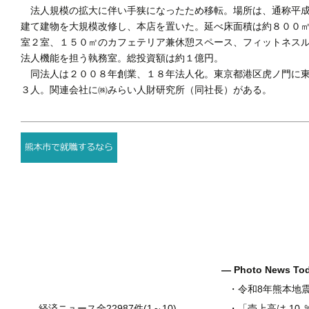
法人規模の拡大に伴い手狭になったため移転。場所は、通称平成
建て建物を大規模改修し、本店を置いた。延べ床面積は約８００
室２室、１５０㎡のカフェテリア兼休憩スペース、フィットネス
法人機能を担う執務室。総投資額は約１億円。
同法人は２００８年創業、１８年法人化。東京都港区虎ノ門に東
３人。関連会社に㈱みらい人財研究所（同社長）がある。
― Photo News T
・
令和8年熊本地
経済ニュース全22987件(1～10)
・
「売上高は.10.％増の